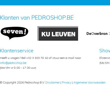
Klanten van PEDROSHOP.BE
Klantenservice
Sho
Heeft u vragen? Bel +32 3 303 78 42 of stuur een e-mail naar
Elsters
info@pedroshop.be
(Ma t/m 
(Ma t/m vr 8.00 - 17.00 uur)
© Copyright 2026 Pedroshop B.V.
Disclaimer
|
Privacy
|
Algemene Voorwaarden