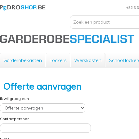
+32 3 
Garderobekasten
Lockers
Werkkasten
School locker
Offerte aanvragen
Ik wil graag een
Contactpersoon
E-mail