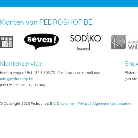
Klanten van PEDROSHOP.BE
Klantenservice
Sho
Heeft u vragen? Bel +32 3 303 78 42 of stuur een e-mail naar
Elsters
info@pedroshop.be
(Ma t/m 
(Ma t/m vr 8.00 - 17.00 uur)
© Copyright 2026 Pedroshop B.V.
Disclaimer
|
Privacy
|
Algemene Voorwaarden