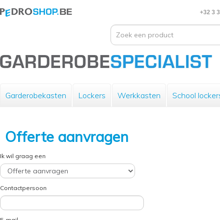
+32 3 
Garderobekasten
Lockers
Werkkasten
School locker
Offerte aanvragen
Ik wil graag een
Contactpersoon
E-mail