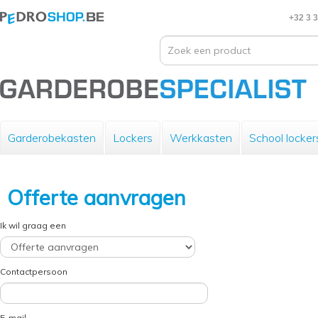
+32 3 
Garderobekasten
Lockers
Werkkasten
School locker
Offerte aanvragen
Ik wil graag een
Contactpersoon
E-mail