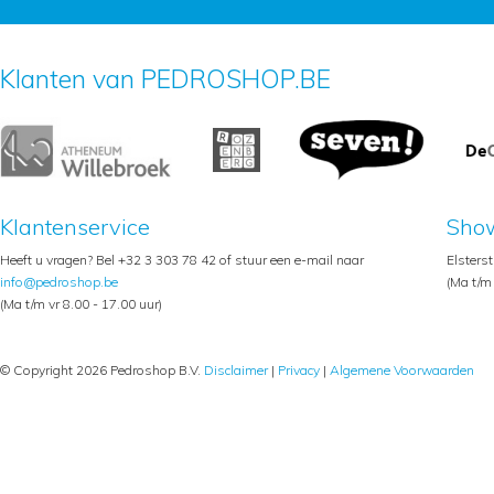
Klanten van PEDROSHOP.BE
Klantenservice
Sho
Heeft u vragen? Bel +32 3 303 78 42 of stuur een e-mail naar
Elsters
info@pedroshop.be
(Ma t/m 
(Ma t/m vr 8.00 - 17.00 uur)
© Copyright 2026 Pedroshop B.V.
Disclaimer
|
Privacy
|
Algemene Voorwaarden