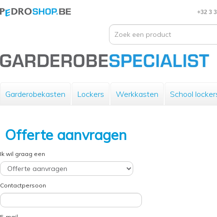
+32 3 
Garderobekasten
Lockers
Werkkasten
School locker
Offerte aanvragen
Ik wil graag een
Contactpersoon
E-mail