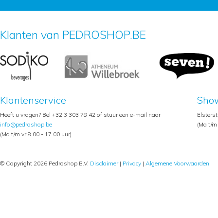
Klanten van PEDROSHOP.BE
Klantenservice
Sho
Heeft u vragen? Bel +32 3 303 78 42 of stuur een e-mail naar
Elsters
info@pedroshop.be
(Ma t/m 
(Ma t/m vr 8.00 - 17.00 uur)
© Copyright 2026 Pedroshop B.V.
Disclaimer
|
Privacy
|
Algemene Voorwaarden