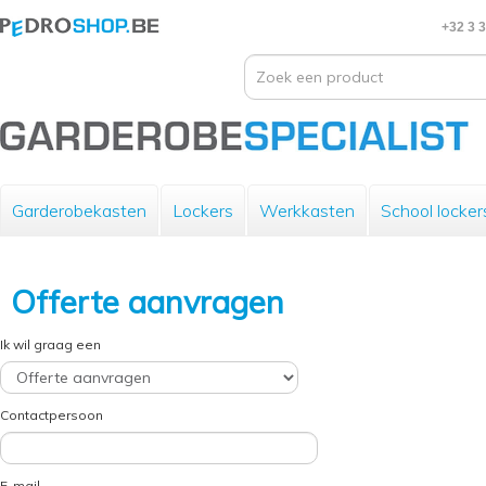
+32 3 
Garderobekasten
Lockers
Werkkasten
School locker
Offerte aanvragen
Ik wil graag een
Contactpersoon
E-mail