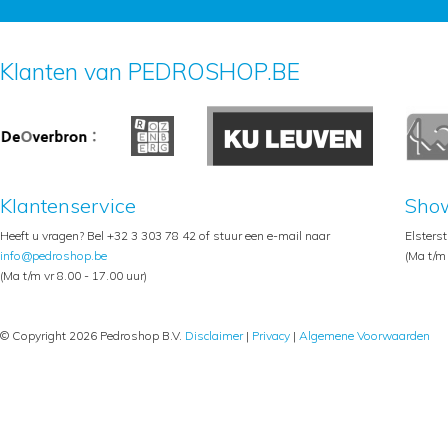
Klanten van PEDROSHOP.BE
Klantenservice
Sho
Heeft u vragen? Bel +32 3 303 78 42 of stuur een e-mail naar
Elsters
info@pedroshop.be
(Ma t/m 
(Ma t/m vr 8.00 - 17.00 uur)
© Copyright 2026 Pedroshop B.V.
Disclaimer
|
Privacy
|
Algemene Voorwaarden