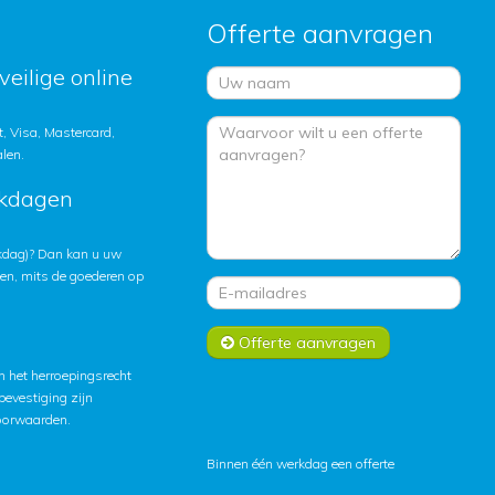
Offerte aanvragen
veilige online
, Visa, Mastercard,
alen.
rkdagen
rkdag)? Dan kan u uw
ten, mits de goederen op
Offerte aanvragen
 het herroepingsrecht
lbevestiging zijn
oorwaarden
.
Binnen één werkdag een offerte