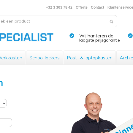
+32 3 303 78 42
Offerte
Contact
Klantenservic
Wij hanteren de
laagste prijsgarantie
erkkasten
School lockers
Post- & laptopkasten
Archi
n