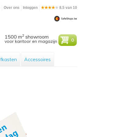
e
Over ons
Inloggen
8.5 van 10
2
1500 m
showroom
0
voor kantoor en magazijn
efkasten
Accessoires