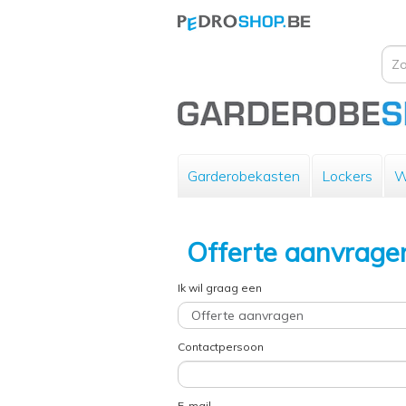
Garderobekasten
Lockers
W
Offerte aanvrage
Ik wil graag een
Contactpersoon
E-mail