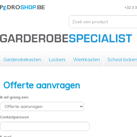
+32 3 
Garderobekasten
Lockers
Werkkasten
School locker
Offerte aanvragen
Ik wil graag een
Contactpersoon
E-mail