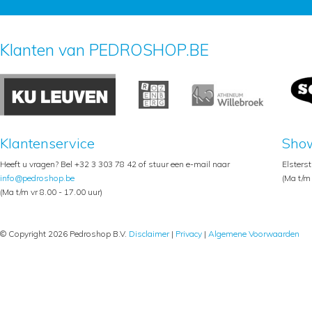
Klanten van PEDROSHOP.BE
Klantenservice
Sho
Heeft u vragen? Bel +32 3 303 78 42 of stuur een e-mail naar
Elsters
info@pedroshop.be
(Ma t/m 
(Ma t/m vr 8.00 - 17.00 uur)
© Copyright 2026 Pedroshop B.V.
Disclaimer
|
Privacy
|
Algemene Voorwaarden