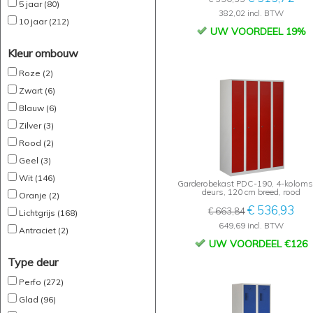
5 jaar (80)
382,02 incl. BTW
10 jaar (212)
UW VOORDEEL 19%
Kleur ombouw
Roze (2)
Zwart (6)
Blauw (6)
Zilver (3)
Rood (2)
Geel (3)
Wit (146)
Garderobekast PDC-190, 4-koloms,
deurs, 120 cm breed, rood
Oranje (2)
€ 536,93
€ 663,84
Lichtgrijs (168)
649,69 incl. BTW
Antraciet (2)
UW VOORDEEL €126
Type deur
Perfo (272)
Glad (96)