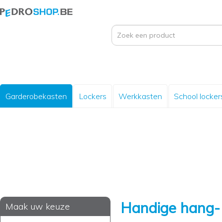
Garderobekasten
Lockers
Werkkasten
School locker
Handige hang- 
Maak uw keuze