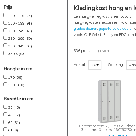
Prijs
Kledingkast hang en l
100 - 149 (27)
Een hang- en legkast is een populair
hang-legkasten hebben een kolombr
150 - 199 (91)
gladde deuren
,
geperforeerde deuren
200 - 249 (43)
zoals C+P Select, Bisley en PDC, omd
250 - 299 (69)
300 - 349 (63)
386 producten gevonden
350 < (93)
Aantal
Sortering
24
Aan
Hoogte in cm
170 (36)
180 (350)
Breedte in cm
30 (43)
40 (37)
60 (61)
Garderobekast SQ Classic, lichtgri
3-koloms, 3-deurs, 180*90*50 c
61 (6)