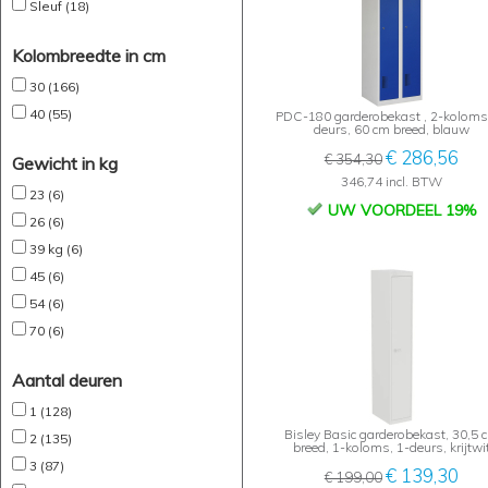
Sleuf (18)
Kolombreedte in cm
30 (166)
40 (55)
PDC-180 garderobekast , 2-koloms
deurs, 60 cm breed, blauw
€ 286,56
€ 354,30
Gewicht in kg
346,74 incl. BTW
23 (6)
UW VOORDEEL 19%
26 (6)
39 kg (6)
45 (6)
54 (6)
70 (6)
Aantal deuren
1 (128)
Bisley Basic garderobekast, 30,5 
2 (135)
breed, 1-koloms, 1-deurs, krijtwi
3 (87)
€ 139,30
€ 199,00