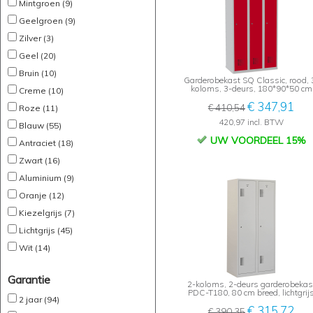
Mintgroen (9)
Geelgroen (9)
Zilver (3)
Geel (20)
Bruin (10)
Garderobekast SQ Classic, rood, 
koloms, 3-deurs, 180*90*50 cm
Creme (10)
€ 347,91
€ 410,54
Roze (11)
420,97 incl. BTW
Blauw (55)
UW VOORDEEL 15%
Antraciet (18)
Zwart (16)
Aluminium (9)
Oranje (12)
Kiezelgrijs (7)
Lichtgrijs (45)
Wit (14)
Garantie
2-koloms, 2-deurs garderobekas
PDC-T180, 80 cm breed, lichtgrij
2 jaar (94)
€ 315,72
€ 390,35