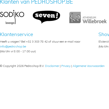
Klanten van PEDROSHOP.BE
Klantenservice
Sho
Heeft u vragen? Bel +32 3 303 78 42 of stuur een e-mail naar
Elsters
info@pedroshop.be
(Ma t/m 
(Ma t/m vr 8.00 - 17.00 uur)
© Copyright 2026 Pedroshop B.V.
Disclaimer
|
Privacy
|
Algemene Voorwaarden