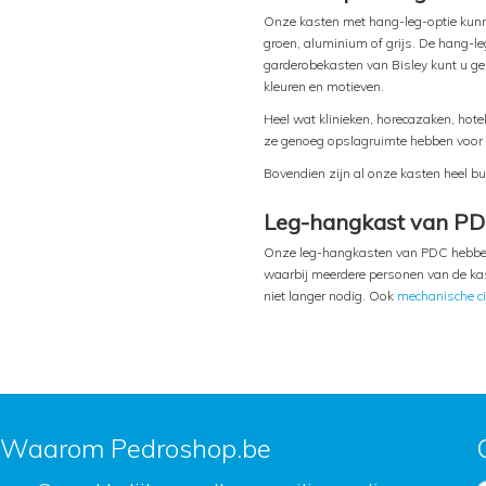
Onze kasten met hang-leg-optie kun
groen, aluminium of grijs. De hang-l
garderobekasten van Bisley kunt u gem
kleuren en motieven.
Heel wat klinieken, horecazaken, ho
ze genoeg opslagruimte hebben voor 
Bovendien zijn al onze kasten heel bu
Leg-hangkast van PDC
Onze leg-hangkasten van PDC hebben ve
waarbij meerdere personen van de kas
niet langer nodig. Ook
mechanische ci
Waarom Pedroshop.be