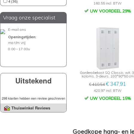
4 (36)
168,55 incl. BTW
UW VOORDEEL 29%
Vraag onze specialist
E-mail ons
Openingstijden:
ma t/m vrij
8.00 - 17.00u
Garderobekast SQ Classic, wit, 3
koloms, 3-deurs, 180*90*50 cm
Uitstekend
€ 347,91
€ 410,54
420,97 incl. BTW
298 klanten hebben een review geschreven
UW VOORDEEL 15%
Thuiswinkel Reviews
Goedkope hang- en l