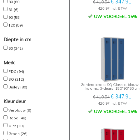
€ 347,91
80 (60)
€ 410,54
420,97 incl. BTW
81 (6)
UW VOORDEEL 15%
90 (58)
120 (59)
Diepte in cm
50 (342)
Merk
PDC (94)
SQ (212)
Garderobekast SQ Classic, blauw,
Bisley (80)
koloms, 3-deurs, 180*90*50 cm
€ 347,91
€ 410,54
Kleur deur
420,97 incl. BTW
Verblauw (9)
UW VOORDEEL 15%
Rood (48)
Mint (10)
Groen (26)