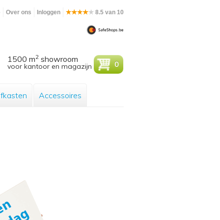
e
Over ons
Inloggen
8.5 van 10
2
1500 m
showroom
0
voor kantoor en magazijn
efkasten
Accessoires