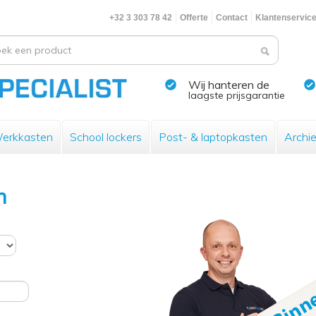
+32 3 303 78 42
Offerte
Contact
Klantenservic
Wij hanteren de
laagste prijsgarantie
erkkasten
School lockers
Post- & laptopkasten
Archi
n