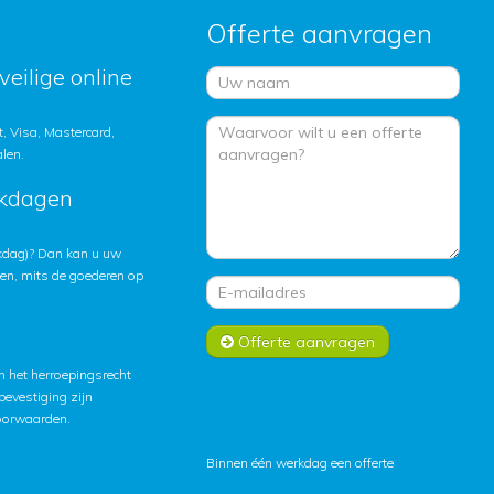
Offerte aanvragen
veilige online
, Visa, Mastercard,
alen.
rkdagen
rkdag)? Dan kan u uw
ten, mits de goederen op
Offerte aanvragen
 het herroepingsrecht
lbevestiging zijn
oorwaarden
.
Binnen één werkdag een offerte