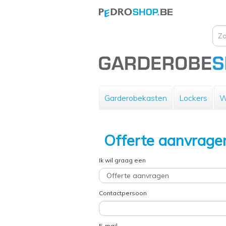
Garderobekasten
Lockers
W
Offerte aanvrage
Ik wil graag een
Contactpersoon
E-mail