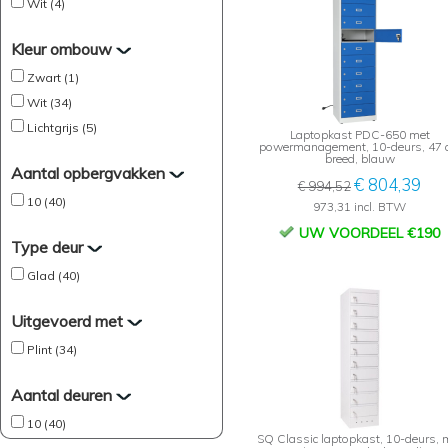
Wit (4)
Kleur ombouw
Zwart (1)
Wit (34)
Lichtgrijs (5)
Laptopkast PDC-650 met
powermanagement, 10-deurs, 47 
breed, blauw
Aantal opbergvakken
€ 804,39
€ 994,52
10 (40)
973,31 incl. BTW
UW VOORDEEL €190
Type deur
Glad (40)
Uitgevoerd met
Plint (34)
Aantal deuren
10 (40)
SQ Classic laptopkast, 10-deurs, 