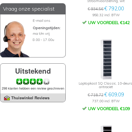
stroomvoorziening, wit
Vraag onze specialist
€ 792,00
€ 934,56
958,32 incl. BTW
E-mail ons
UW VOORDEEL €142
Openingstijden:
ma t/m vrij
8.00 - 17.00u
Uitstekend
Laptopkast SQ Classic, 10-deurs
antraciet
298 klanten hebben een review geschreven
€ 609,09
€ 718,72
Thuiswinkel Reviews
737,00 incl. BTW
UW VOORDEEL €109