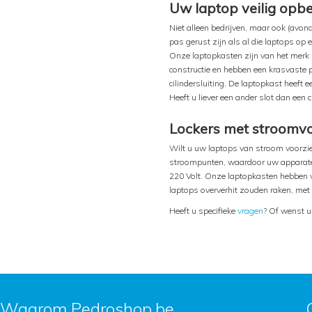
Uw laptop veilig opb
Niet alleen bedrijven, maar ook (avo
pas gerust zijn als al die laptops op
Onze laptopkasten zijn van het merk
constructie en hebben een krasvaste po
cilindersluiting. De laptopkast heeft e
Heeft u liever een ander slot dan een 
Lockers met stroomvo
Wilt u uw laptops van stroom voorzien
stroompunten, waardoor uw apparaten
220 Volt. Onze laptopkasten hebben vo
laptops oververhit zouden raken, met 
Heeft u specifieke
vragen
? Of wenst u 
Waarom Pedroshop.be