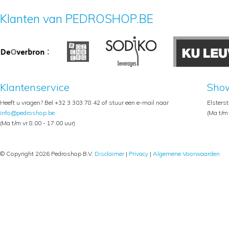
Klanten van PEDROSHOP.BE
Klantenservice
Sho
Heeft u vragen? Bel +32 3 303 78 42 of stuur een e-mail naar
Elsters
info@pedroshop.be
(Ma t/m 
(Ma t/m vr 8.00 - 17.00 uur)
© Copyright 2026 Pedroshop B.V.
Disclaimer
|
Privacy
|
Algemene Voorwaarden