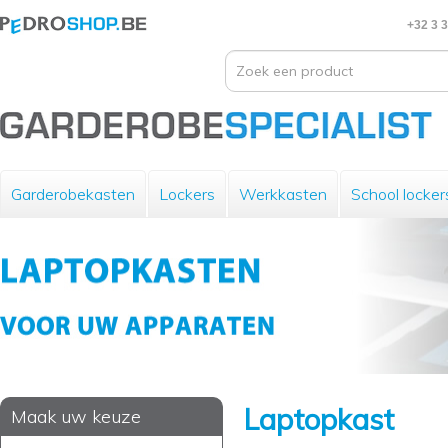
+32 3 
Garderobekasten
Lockers
Werkkasten
School locker
Laptopkast
Maak uw keuze