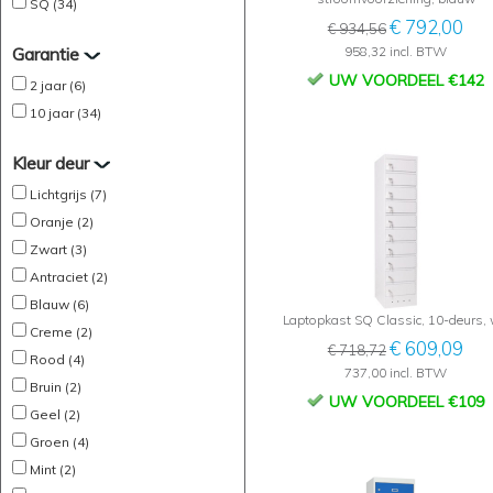
SQ (34)
€ 792,00
€ 934,56
Garantie
958,32 incl. BTW
UW VOORDEEL €142
2 jaar (6)
10 jaar (34)
Kleur deur
Lichtgrijs (7)
Oranje (2)
Zwart (3)
Antraciet (2)
Blauw (6)
Laptopkast SQ Classic, 10-deurs, 
Creme (2)
€ 609,09
€ 718,72
Rood (4)
737,00 incl. BTW
Bruin (2)
UW VOORDEEL €109
Geel (2)
Groen (4)
Mint (2)