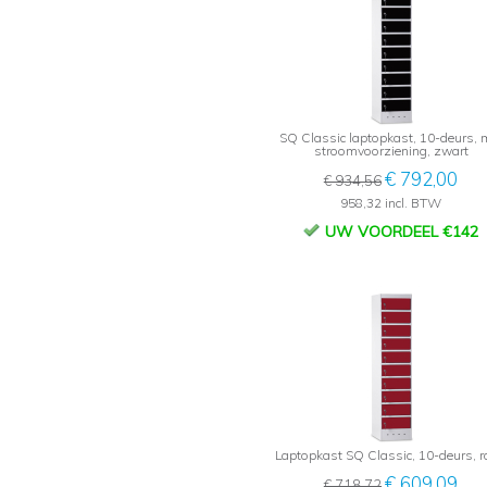
SQ Classic laptopkast, 10-deurs, 
stroomvoorziening, zwart
€ 792,00
€ 934,56
958,32 incl. BTW
UW VOORDEEL €142
Laptopkast SQ Classic, 10-deurs, 
€ 609,09
€ 718,72