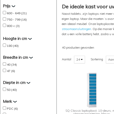
Prijs
De ideale kast voor u
600 - 649 (21)
Naast tablets, zijn laptops niet meer
eigen laptop. Maar die moeten ’s avon
750 - 799 (16)
een ideaal meubel. Onze laptopkasten
800 < (3)
stroomaansluitingen
. Op die manier 
dat u een volle batterij hebt, zodra u 
Hoogte in cm
180 (40)
40 producten gevonden
Breedte in cm
Aantal
Sortering
24
Aan
40 (34)
47 (6)
Diepte in cm
50 (40)
Merk
PDC (6)
SQ Classic laptopkast, 10-deurs, 
stroomvoorziening, blauw