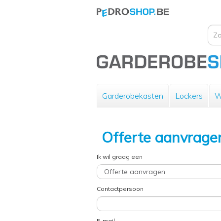
Garderobekasten
Lockers
W
Offerte aanvrage
Ik wil graag een
Contactpersoon
E-mail