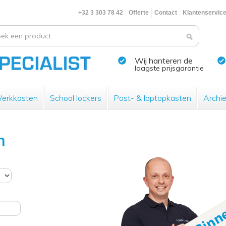
+32 3 303 78 42
Offerte
Contact
Klantenservic
Wij hanteren de
laagste prijsgarantie
erkkasten
School lockers
Post- & laptopkasten
Archi
n