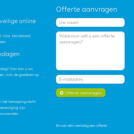
Offerte aanvragen
veilige online
, Visa, Mastercard,
alen.
rkdagen
rkdag)? Dan kan u uw
ten, mits de goederen op
Offerte aanvragen
 het herroepingsrecht
lbevestiging zijn
oorwaarden
.
Binnen één werkdag een offerte