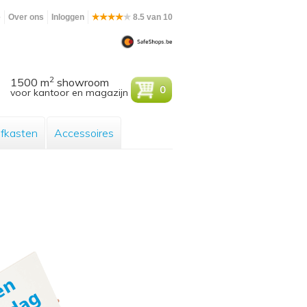
e
Over ons
Inloggen
8.5 van 10
2
1500 m
showroom
0
voor kantoor en magazijn
efkasten
Accessoires