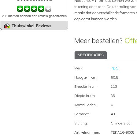
Naast het A1 formaat kennen we van
tekeningladenkast. De uitstraling van
maakt dat de verschillende formaten 
298 klanten hebben een review geschreven
geplaatst kunnen worden.
Thuiswinkel Reviews
Meer bestellen?
Off
SPECIFICATIES
Merk:
PDC
Hoogte in cm:
60.5
Breedte in cm:
113
Diepte in cm:
83
Aantal laden:
6
Formaat:
A1
Sluiting:
Cilinderslot
Artikelnummer:
TEKA16-9005