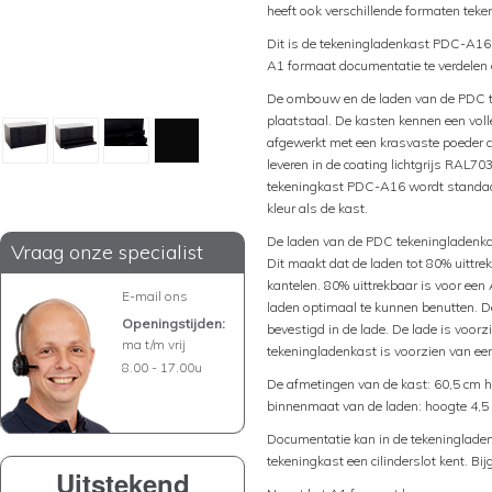
heeft ook verschillende formaten teke
Dit is de tekeningladenkast PDC-A16.
A1 formaat documentatie te verdelen o
De ombouw en de laden van de PDC t
plaatstaal. De kasten kennen een volle
afgewerkt met een krasvaste poeder c
leveren in de coating lichtgrijs RAL
tekeningkast PDC-A16 wordt standaa
kleur als de kast.
De laden van de PDC tekeningladenkas
Vraag onze specialist
Dit maakt dat de laden tot 80% uittre
kantelen. 80% uittrekbaar is voor een
E-mail ons
laden optimaal te kunnen benutten. D
Openingstijden:
bevestigd in de lade. De lade is voor
ma t/m vrij
tekeningladenkast is voorzien van een
8.00 - 17.00u
De afmetingen van de kast: 60,5 cm h
binnenmaat van de laden: hoogte 4,5 
Documentatie kan in de tekeninglade
tekeningkast een cilinderslot kent. Bi
Uitstekend