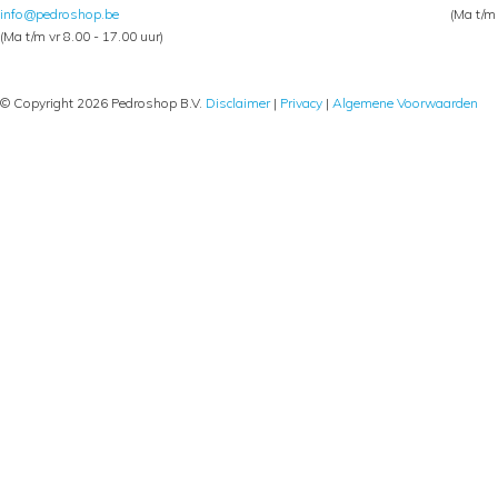
info@pedroshop.be
(Ma t/m 
(Ma t/m vr 8.00 - 17.00 uur)
© Copyright 2026 Pedroshop B.V.
Disclaimer
|
Privacy
|
Algemene Voorwaarden