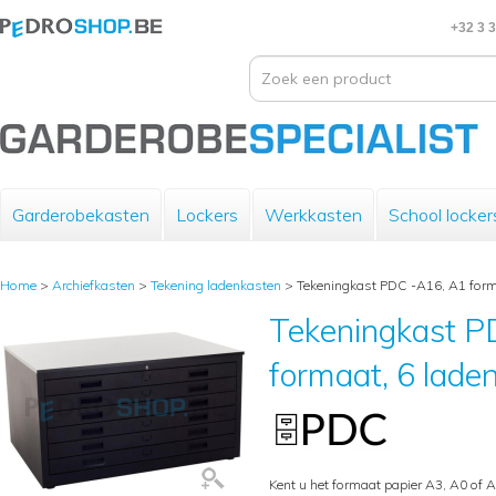
+32 3 
Garderobekasten
Lockers
Werkkasten
School locker
Home
>
Archiefkasten
>
Tekening ladenkasten
>
Tekeningkast PDC -A16, A1 forma
Tekeningkast P
formaat, 6 lade
Kent u het formaat papier A3, A0 of 