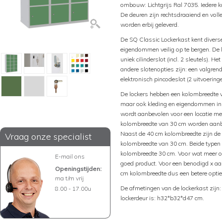
ombouw: Lichtgrijs Ral 7035. Iedere k
De deuren zijn rechtsdraaiend en voll
worden erbij geleverd.
De SQ Classic Lockerkast kent divers
eigendommen veilig op te bergen. De 
uniek cilinderslot (incl. 2 sleutels). H
andere slotenopties zijn: een valgrend
elektronisch pincodeslot (2 uitvoeringe
De lockers hebben een kolombreedte 
maar ook kleding en eigendommen in 
wordt aanbevolen voor een locatie me
kolombreedte van 30 cm worden aanbe
Naast de 40 cm kolombreedte zijn de 
Vraag onze specialist
kolombreedte van 30 cm. Beide typen e
kolombreedte 30 cm. Voor wat meer op
E-mail ons
goed product. Voor een benodigd x aan
Openingstijden:
cm kolombreedte dus een betere optie
ma t/m vrij
De afmetingen van de lockerkast zij
8.00 - 17.00u
lockerdeur is: h32*b32*d47 cm.