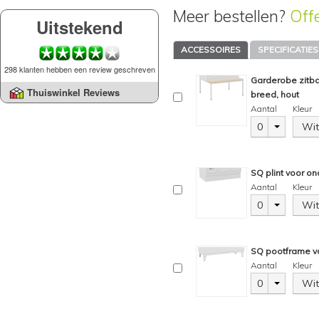
Meer bestellen?
Off
Uitstekend
ACCESSOIRES
SPECIFICATIES
298 klanten hebben een review geschreven
Garderobe zitb
Thuiswinkel Reviews
breed, hout
Aantal
Kleur
0
Wit
SQ plint voor on
Aantal
Kleur
0
Wit
SQ pootframe vo
Aantal
Kleur
0
Wit