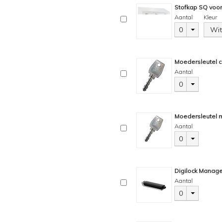
Stofkap SQ voor
Aantal
Kleur
0
Wit
Moedersleutel c
Aantal
0
Moedersleutel m
Aantal
0
Digilock Manage
Aantal
0