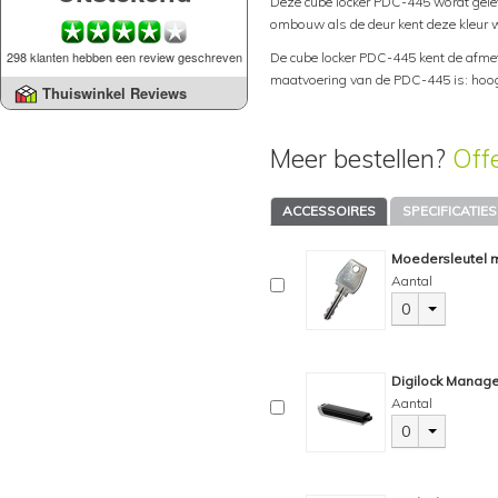
Deze cube locker PDC-445 wordt gelev
ombouw als de deur kent deze kleur w
298 klanten hebben een review geschreven
De cube locker PDC-445 kent de afme
maatvoering van de PDC-445 is: hoogt
Thuiswinkel Reviews
Meer bestellen?
Off
ACCESSOIRES
SPECIFICATIES
Moedersleutel m
Aantal
0
Digilock Manage
Aantal
0