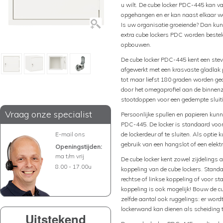
u wilt. De cube locker PDC-445 kan 
opgehangen en er kan naast elkaar w
Is uw organisatie groeiende? Dan kun
extra cube lockers PDC worden besteld
opbouwen.
De cube locker PDC-445 kent een stevi
afgewerkt met een krasvaste gladlak 
tot maar liefst 180 graden worden geo
door het omegaprofiel aan de binnenzi
stootdoppen voor een gedempte sluit
Vraag onze specialist
Persoonlijke spullen en papieren kunn
PDC-445. De locker is standaard voorzi
E-mail ons
de lockerdeur af te sluiten. Als optie 
gebruik van een hangslot of een elekt
Openingstijden:
ma t/m vrij
De cube locker kent zowel zijdelings 
8.00 - 17.00u
koppeling van de cube lockers. Stand
rechtse of linkse koppeling of voor s
koppeling is ook mogelijk! Bouw de cu
zelfde aantal ook ruggelings: er wor
lockerwand kan dienen als scheiding
Uitstekend