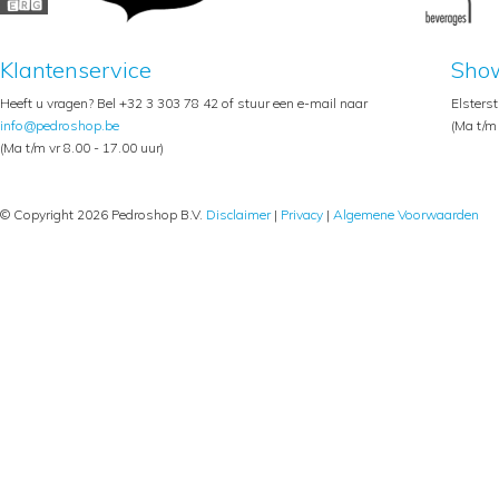
Klantenservice
Sho
Heeft u vragen? Bel +32 3 303 78 42 of stuur een e-mail naar
Elsters
info@pedroshop.be
(Ma t/m 
(Ma t/m vr 8.00 - 17.00 uur)
© Copyright 2026 Pedroshop B.V.
Disclaimer
|
Privacy
|
Algemene Voorwaarden