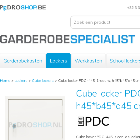
+32 3 
Garderobekasten
Lockers
Werkkasten
School locker
Home
>
Lockers
>
Cube lockers
>
Cube locker PDC-445, 1-deurs, h45*b45*d45 cm
Cube locker PD
h45*b45*d45 cm
Cube locker PDC-445 is een los lock