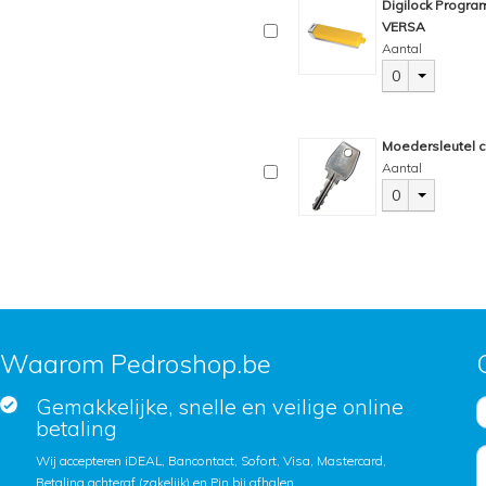
Digilock Progra
VERSA
Aantal
0
Moedersleutel c
Aantal
0
Waarom Pedroshop.be
Gemakkelijke, snelle en veilige online
betaling
Wij accepteren iDEAL, Bancontact, Sofort, Visa, Mastercard,
Betaling achteraf (zakelijk) en Pin bij afhalen.