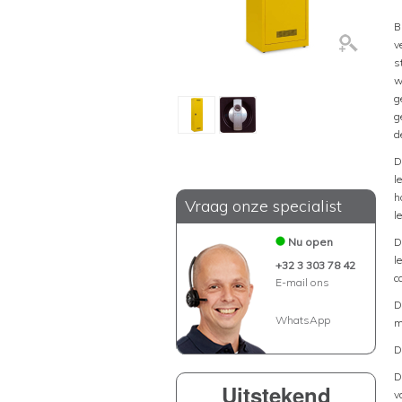
B
v
s
w
g
g
d
D
l
h
Vraag onze specialist
l
Nu open
D
l
+32 3 303 78 42
c
E-mail ons
D
WhatsApp
m
D
D
Uitstekend
v