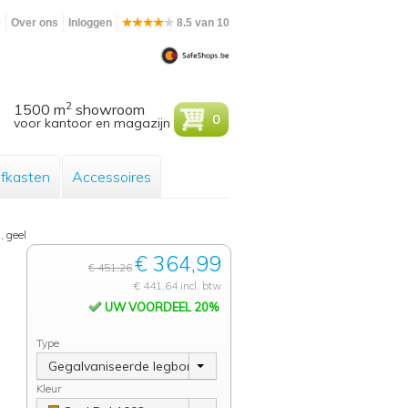
e
Over ons
Inloggen
8.5 van 10
2
1500 m
showroom
0
voor kantoor en magazijn
efkasten
Accessoires
, geel
€ 364,99
€ 451,26
€ 441,64 incl. btw
UW VOORDEEL 20%
Type
Gegalvaniseerde legborden
Kleur