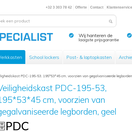
+32 3 303 78 42
Offerte
Contact
Klantenservic
Wij hanteren de
laagste prijsgarantie
erkkasten
School lockers
Post- & laptopkasten
Archi
iligheidskast PDC-195-53, 195*53*45 cm, voorzien van gegalvaniseerde legborden
Veiligheidskast PDC-195-53,
195*53*45 cm, voorzien van
gegalvaniseerde legborden, geel