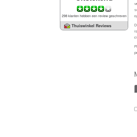
v
s
298 klanten hebben een review geschreven
o
D
Thuiswinkel Reviews
i
c
P
p