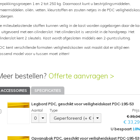
erpakkingsgroepen 1 en 2 tot 250 kg. Daarnaast kunt u bestrijdingsmiddelen,
meermiddelen, oliën, vetten, kleurstoffen en zouten netjes in de PDC veiligheidskas
pbergen.
e milieubelastende stoffen kunnen veilig in de kast worden opgeborgen daar de ka
s uitgevoerd met een cilinderslot. Het cilinderslot is verzinkt in de handgreep. Het
ilinderslot kent 2 sleutels. Kast wordt afgesloten middels een 2-puntssluiting.
DC kent verschillende formaten veiligheidskasten wat maakt dat er altijd een
assend model voor u tussen moet zitten!
Meer bestellen?
Offerte aanvragen >
ACCESSOIRES
SPECIFICATIES
Legbord PDC, geschikt voor veiligheidskast PDC-195-53
Aantal
Type
Prijs
€ 39,04
0
Geperforeerd
(+ € 6,79)
€ 33,29
U bespaart
18%
Opvangbak PDC, geschikt voor veiligheidskast PDC-195-53