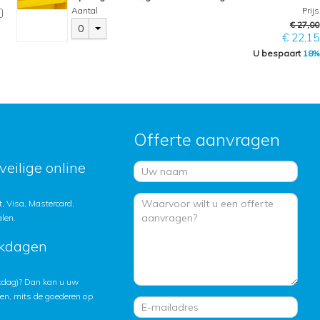
Aantal
Prijs
€ 27,00
0
€ 22,15
U bespaart
18%
Offerte aanvragen
veilige online
, Visa, Mastercard,
alen.
rkdagen
rkdag)? Dan kan u uw
ten, mits de goederen op