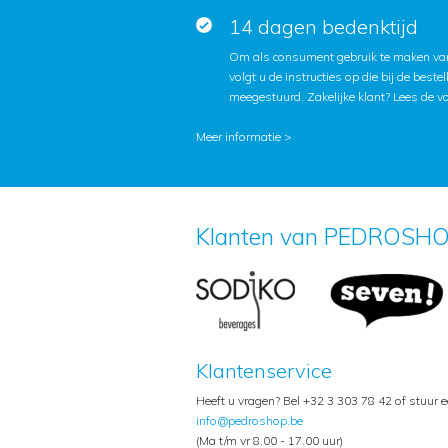
14 dagen bedenktijd
Om als consument gebruik te maken van
volgt u de instructies op die bij de beste
meegestuurd. Zakelijke klant?
Lees de v
Meer informatie >
Klanten van PEDROSHO
Klantenservice
Heeft u vragen? Bel +32 3 303 78 42 of stuur 
info@pedroshop.be
(Ma t/m vr 8.00 - 17.00 uur)