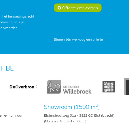
Offerte aanvragen
 het herroepingsrecht
lbevestiging zijn
oorwaarden
.
Binnen één werkdag een offerte
P.BE
2
Showroom (1500 m
)
een e-mail naar
Elsterstraatweg 31a - 3922 GD Elst (Utrecht)
(Ma t/m vr 8.00 - 17.00 uur)