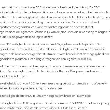
innen het assortiment van PDC vinden we ook een veiligheidskast. De PDC
eiligheidskast is uitermate geschikt voor opbergen van verpakte, milieubelastende
toffen. In de serie veiligheidskasten kennen we verschillende formaten kasten, maa
e zien ook verschillende indelingen voor in de kasten. Zo is er een kast met
eperforeerde legborden, een kast met dichte legborden en een kast met
egalvaniseerde legborden. Afhankelijk van de producten die u wenst op te bergen i
e kast is de gewenste indeling te kiezen!
eze PDC veiligheidskast is uitgevoerd met 3 gegalvaniseerde legborden. De
egborden kennen een kleine opstaande rand. De legborden kunnen op gewenste
oogte in de kast worden geplaatst. Om de 3,5 cm kent de kast de mogelijkheid om
egborden te plaatsen. Het draagvermogen van een legbord is 100 kilo.
e bodem van de kast kent een opvangbak mocht een en ander gaan druppen of
ekken. De opvangbak vangt de chemische stoffen op. De opvangbak kent een
apaciteit van 10 liter.
e veiligheidskast van PDC kent een zeer stevig gelast constructie en is afgewerkt
et een krasvaste poedercoating in de kleur geel.
eze veiligheidskast PDC is 195 cm hoog, 53 cm breed en 45 cm diep.
e veiligheidskast PDC is geconstrueerd conform PGS15. PGS15 staat voor opslag
an verpakte milieubelastende stoffen uit de ADR klassen 8 en 9 in