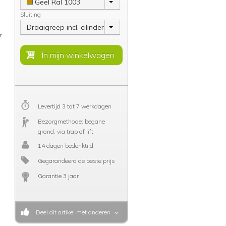
Geel Ral 1003
Sluiting
Draaigreep incl. cilinderslot
r
n
Levertijd 3 tot 7 werkdagen
Bezorgmethode: begane
grond, via trap of lift
14 dagen bedenktijd
Gegarandeerd de beste prijs
Garantie 3 jaar
Deel dit artikel met anderen