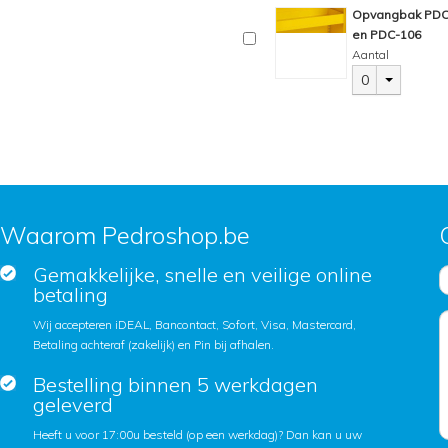
Opvangbak PDC, 
en PDC-106
Aantal
0
Waarom Pedroshop.be
Gemakkelijke, snelle en veilige online
betaling
Wij accepteren iDEAL, Bancontact, Sofort, Visa, Mastercard,
Betaling achteraf (zakelijk) en Pin bij afhalen.
Bestelling binnen 5 werkdagen
geleverd
Heeft u voor 17:00u besteld (op een werkdag)? Dan kan u uw