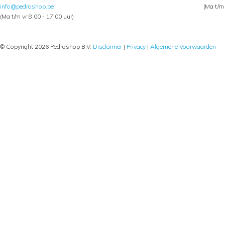
info@pedroshop.be
(Ma t/m 
(Ma t/m vr 8.00 - 17.00 uur)
© Copyright 2026 Pedroshop B.V.
Disclaimer
|
Privacy
|
Algemene Voorwaarden