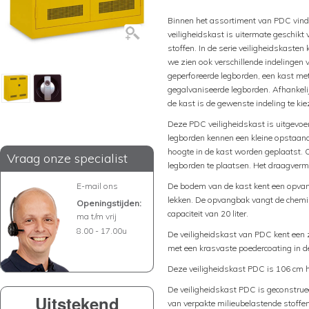
Binnen het assortiment van PDC vind
veiligheidskast is uitermate geschikt
stoffen. In de serie veiligheidskaste
we zien ook verschillende indelingen v
geperforeerde legborden, een kast me
gegalvaniseerde legborden. Afhankelij
de kast is de gewenste indeling te kie
Deze PDC veiligheidskast is uitgevoe
legborden kennen een kleine opstaan
hoogte in de kast worden geplaatst. 
Vraag onze specialist
legborden te plaatsen. Het draagverm
E-mail ons
De bodem van de kast kent een opva
lekken. De opvangbak vangt de chemi
Openingstijden:
capaciteit van 20 liter.
ma t/m vrij
8.00 - 17.00u
De veiligheidskast van PDC kent een z
met een krasvaste poedercoating in de
Deze veiligheidskast PDC is 106 cm 
De veiligheidskast PDC is geconstru
Uitstekend
van verpakte milieubelastende stoffen