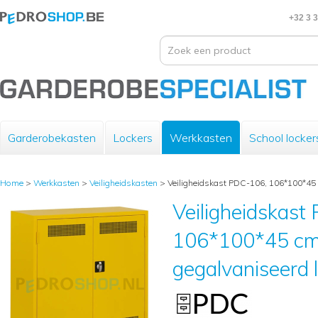
+32 3 
Garderobekasten
Lockers
Werkkasten
School locker
Home
>
Werkkasten
>
Veiligheidskasten
>
Veiligheidskast PDC-106, 106*100*45 c
Veiligheidskast
106*100*45 cm,
gegalvaniseerd l