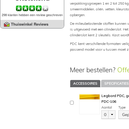
verpakkingsgroepen 1 en 2 tot 250 kg
smeermiddelen, oliën, vetten, kleurst
298 klanten hebben een review geschreven
opbergen.
De milieubelastende stoffen kunnen v
Thuiswinkel Reviews
is uitgevoerd met een cilinderslot. Het
cilinderslot kent 2 sleutels. Kast wor
PDC kent verschillende formaten veili
passend model voor u tussen moet zi
Meer bestellen?
Off
ACCESSOIRES
SPECIFICATIES
Legbord PDC, ge
PDC-106
Aantal
Type
0
Gep