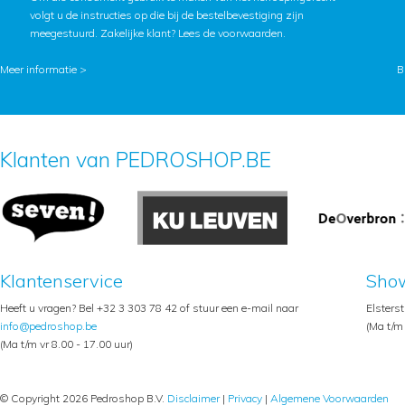
volgt u de instructies op die bij de bestelbevestiging zijn
meegestuurd. Zakelijke klant?
Lees de voorwaarden
.
Meer informatie >
B
Klanten van PEDROSHOP.BE
Klantenservice
Sho
Heeft u vragen? Bel +32 3 303 78 42 of stuur een e-mail naar
Elsters
info@pedroshop.be
(Ma t/m 
(Ma t/m vr 8.00 - 17.00 uur)
© Copyright 2026 Pedroshop B.V.
Disclaimer
|
Privacy
|
Algemene Voorwaarden