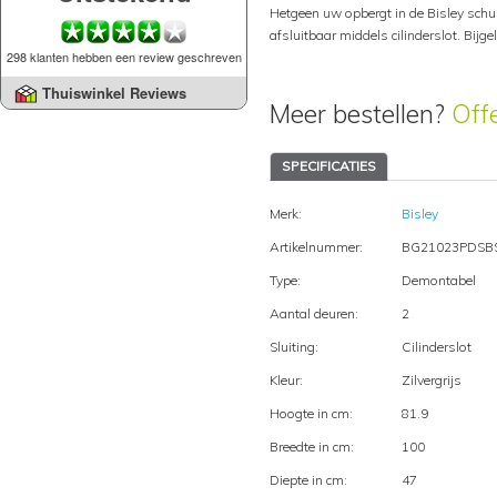
Hetgeen uw opbergt in de Bisley schui
afsluitbaar middels cilinderslot. Bijg
298 klanten hebben een review geschreven
Thuiswinkel Reviews
Meer bestellen?
Off
SPECIFICATIES
Merk:
Bisley
Artikelnummer:
BG21023PDSB
Type:
Demontabel
Aantal deuren:
2
Sluiting:
Cilinderslot
Kleur:
Zilvergrijs
Hoogte in cm:
81.9
Breedte in cm:
100
Diepte in cm:
47