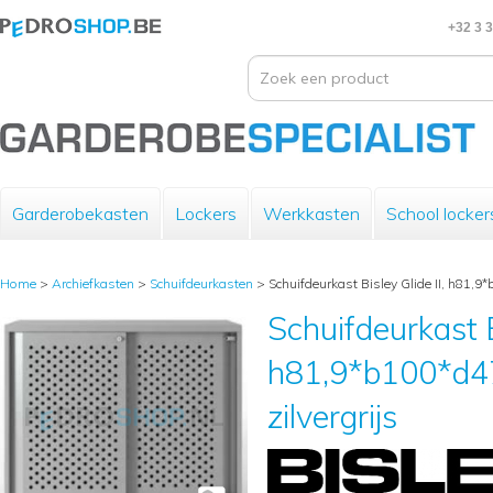
+32 3 
Garderobekasten
Lockers
Werkkasten
School locker
Home
>
Archiefkasten
>
Schuifdeurkasten
>
Schuifdeurkast Bisley Glide II, h81,9*
Schuifdeurkast B
h81,9*b100*d47
zilvergrijs