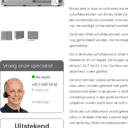
Bisley kent in haar assortiment ook e
schuifdeurkasten van Bisley Glide zij
een combinatie van kwaliteit, innovat
zijn vervaardigd uit het beste kwalitei
De Bisley Glide schuifdeurkasten wo
nog gemonteerd worden. De montage va
gemakkelijk.
Dit is de Bisley schuifdeurkast Glide 
breedte en 47 cm diepte. De hoogte va
Vraag onze specialist
de kast: 80,7 tot 83,1 cm. De kleur va
deze kleur is een gladlak.
Nu open
De kast kent een vlakke achterwand e
+32 3 303 78 42
naar wens worden geleverd met perfora
E-mail ons
akoestische delen in de deuren is de 
schiedingswand in een grote kantoorr
WhatsApp
soepel en sluiten zacht door de soft-c
De Bisley schuifdeurkast wordt geleve
wens in te delen met een
x
aanral leg
van de Bisley Glide schuifdeurkasten i
Uitstekend