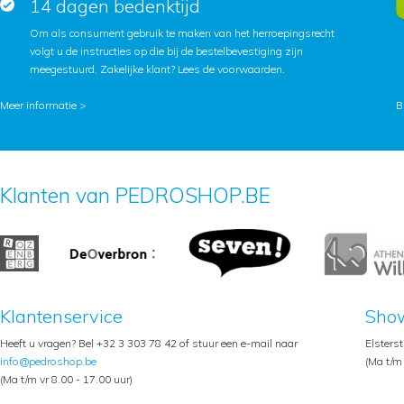
14 dagen bedenktijd
Om als consument gebruik te maken van het herroepingsrecht
volgt u de instructies op die bij de bestelbevestiging zijn
meegestuurd. Zakelijke klant?
Lees de voorwaarden
.
Meer informatie >
B
Klanten van PEDROSHOP.BE
Klantenservice
Sho
Heeft u vragen? Bel +32 3 303 78 42 of stuur een e-mail naar
Elsters
info@pedroshop.be
(Ma t/m 
(Ma t/m vr 8.00 - 17.00 uur)