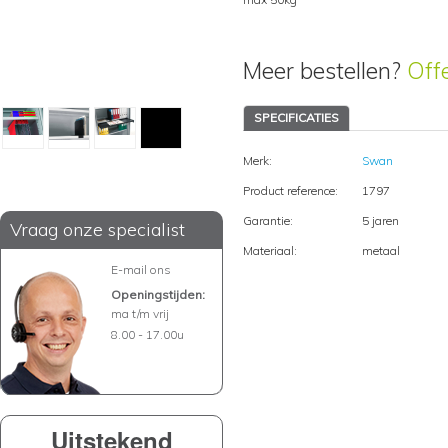
Meer bestellen?
Off
SPECIFICATIES
Merk:
Swan
Product reference:
1797
Garantie:
5 jaren
Vraag onze specialist
Materiaal:
metaal
E-mail ons
Openingstijden:
ma t/m vrij
8.00 - 17.00u
Uitstekend