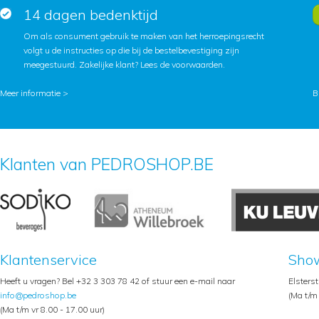
14 dagen bedenktijd
Om als consument gebruik te maken van het herroepingsrecht
volgt u de instructies op die bij de bestelbevestiging zijn
meegestuurd. Zakelijke klant?
Lees de voorwaarden
.
Meer informatie >
B
Klanten van PEDROSHOP.BE
Klantenservice
Sho
Heeft u vragen? Bel +32 3 303 78 42 of stuur een e-mail naar
Elsters
info@pedroshop.be
(Ma t/m 
(Ma t/m vr 8.00 - 17.00 uur)