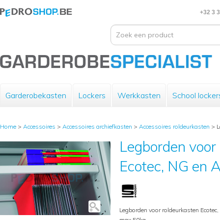
+32 3 
Garderobekasten
Lockers
Werkkasten
School locker
Home
>
Accessoires
>
Accessoires archiefkasten
>
Accessoires roldeurkasten
>
L
Legborden voor 
Ecotec, NG en 
Legborden voor roldeurkasten Ecotec,
max 50kg