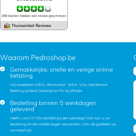
298 klanten hebben een review geschreven
Thuiswinkel Reviews
Waarom Pedroshop.be
Gemakkelijke, snelle en veilige online
betaling
Wij accepteren iDEAL, Bancontact, Sofort, Visa, Mastercard,
Betaling achteraf (zakelijk) en Pin bij afhalen.
Bestelling binnen 5 werkdagen
geleverd
Heeft u voor 17:00u besteld (op een werkdag)? Dan kan u uw
bestelling binnen enkele dagen verwachten, mits de goederen op
voorraad zijn.