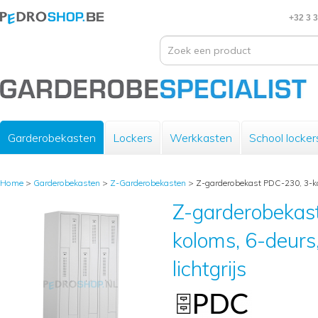
+32 3 
Garderobekasten
Lockers
Werkkasten
School locker
Home
>
Garderobekasten
>
Z-Garderobekasten
>
Z-garderobekast PDC-230, 3-kol
Z-garderobekas
koloms, 6-deurs
lichtgrijs