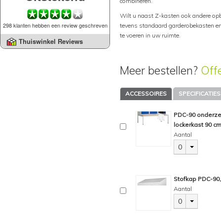
combineren.
Wilt u naast Z-kasten ook andere op
298 klanten hebben een review geschreven
tevens standaard garderobekasten en l
te voeren in uw ruimte.
Thuiswinkel Reviews
Meer bestellen?
Off
ACCESSOIRES
SPECIFICATIES
PDC-90 onderzet
lockerkast 90 cm,
Aantal
0
Stofkap PDC-90, 
Aantal
0