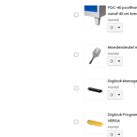
PDC-40 pootfram
vanaf 40 cm breed
Aantal
0
Moedersleutel m
Aantal
0
Digilock Manage
Aantal
0
Digilock Progra
VERSA
Aantal
0