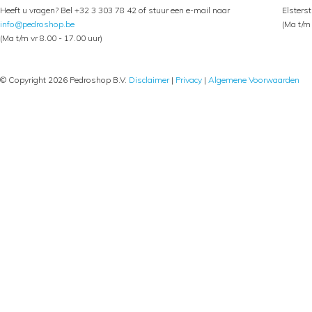
Heeft u vragen? Bel +32 3 303 78 42 of stuur een e-mail naar
Elsters
info@pedroshop.be
(Ma t/m 
(Ma t/m vr 8.00 - 17.00 uur)
© Copyright 2026 Pedroshop B.V.
Disclaimer
|
Privacy
|
Algemene Voorwaarden