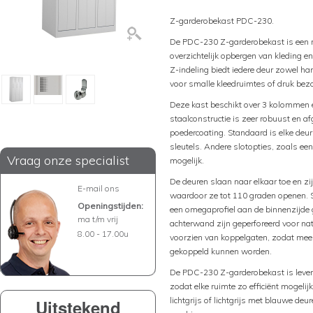
Z-garderobekast PDC-230.
De PDC-230 Z-garderobekast is een 
overzichtelijk opbergen van kleding 
Z-indeling biedt iedere deur zowel ha
voor smalle kleedruimtes of druk be
Deze kast beschikt over 3 kolommen en
staalconstructie is zeer robuust en 
poedercoating. Standaard is elke deur
sleutels. Andere slotopties, zoals een 
Vraag onze specialist
mogelijk.
De deuren slaan naar elkaar toe en zi
E-mail ons
waardoor ze tot 110 graden openen. S
Openingstijden:
een omegaprofiel aan de binnenzijde g
ma t/m vrij
achterwand zijn geperforeerd voor natu
8.00 - 17.00u
voorzien van koppelgaten, zodat mee
gekoppeld kunnen worden.
De PDC-230 Z-garderobekast is lever
zodat elke ruimte zo efficiënt mogelij
lichtgrijs of lichtgrijs met blauwe deu
Uitstekend