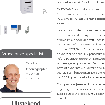
postvakkenkast 640 wellicht uitkoms
De PDC-640 postvakkenkast biedt rui
10 medewerkers of inwonende. Naast 
PDC-640 ook ruimte voor het opberge
kleine tas.
De PDC postvakkenkast kent een stevi
met een krasvaste epoxy poedercoatin
afgewerkt. Op de deuren treft u een l
Daarnaast treft u een postsleuf voor 
afmeting 23*1,5 cm. De deuren van de
Vraag onze specialist
en voorzien van een RSV penscharnie
liefst 110 graden te openen. De stoo
E-mail ons
voor een gedempte sluiting. De achte
perforatie voor natuurlijke ventilati
Openingstijden:
voorzien van koppelgaten. De lockerk
ma t/m vrij
het PDC koppelmateriaal – te bestelle
8.00 - 17.00u
Post, persoonlijke eigendommen en ev
opgeborgen daar waar ieder vak standa
twee sleutels. Als optie kunt u kieze
hangslot.
Uitstekend