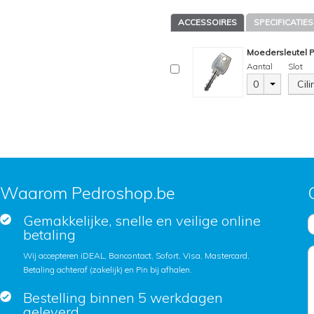
ACCESSOIRES
SPECIFICATIES
Moedersleutel 
Aantal
Slot
0
Cil
Waarom Pedroshop.be
Gemakkelijke, snelle en veilige online
betaling
Wij accepteren iDEAL, Bancontact, Sofort, Visa, Mastercard,
Betaling achteraf (zakelijk) en Pin bij afhalen.
Bestelling binnen 5 werkdagen
geleverd