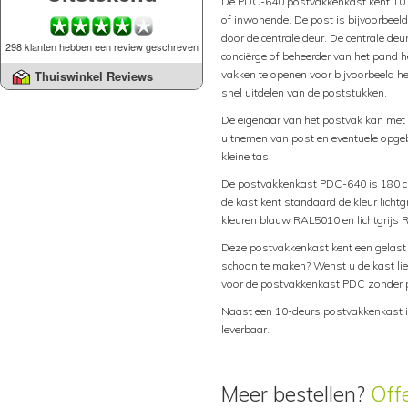
De PDC-640 postvakkenkast kent 10 v
of inwonende. De post is bijvoorbeeld 
door de centrale deur. De centrale de
298 klanten hebben een review geschreven
conciërge of beheerder van het pand he
vakken te openen voor bijvoorbeeld he
Thuiswinkel Reviews
snel uitdelen van de poststukken.
De eigenaar van het postvak kan met e
uitnemen van post en eventuele opge
kleine tas.
De postvakkenkast PDC-640 is 180 c
de kast kent standaard de kleur lichtg
kleuren blauw RAL5010 en lichtgrijs
Deze postvakkenkast kent een gelast 
schoon te maken? Wenst u de kast liev
voor de postvakkenkast PDC zonder 
Naast een 10-deurs postvakkenkast 
leverbaar.
Meer bestellen?
Off