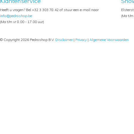
Klantenservice
Sho
Heeft u vragen? Bel +32 3 303 78 42 of stuur een e-mail naar
Elsters
info@pedroshop.be
(Ma t/m 
(Ma t/m vr 8.00 - 17.00 uur)
© Copyright 2026 Pedroshop B.V.
Disclaimer
|
Privacy
|
Algemene Voorwaarden