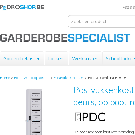
+32 3 
Garderobekasten
Lockers
Werkkasten
School locker
Home
>
Post- & laptopkasten
>
Postvakkenkasten
>
Postvakkenkast PDC-640, 10-
Postvakkenkast
deurs, op pootfra
Op zoek naar een kast voor verdeling