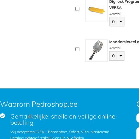
Digilock Progra
VERSA
Aantal
0
Moedersleutel c
Aantal
0
Waarom Pedroshop.be
Gemakkelijke, snelle en veilige online
betaling
Wij accepteren iDEAL, Bancontact, Sofort, Visa, Mastercard,
Betaling achteraf (zakelijk) en Pin bij afhalen.