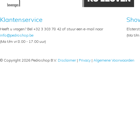
Klantenservice
Sho
Heeft u vragen? Bel +32 3 303 78 42 of stuur een e-mail naar
Elsters
info@pedroshop.be
(Ma t/m 
(Ma t/m vr 8.00 - 17.00 uur)
© Copyright 2026 Pedroshop B.V.
Disclaimer
|
Privacy
|
Algemene Voorwaarden