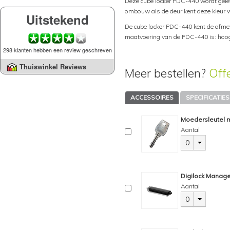
Deze cube locker PDC-440 wordt gelev
ombouw als de deur kent deze kleur w
Uitstekend
De cube locker PDC-440 kent de afme
maatvoering van de PDC-440 is: hoogt
298 klanten hebben een review geschreven
Thuiswinkel Reviews
Meer bestellen?
Off
ACCESSOIRES
SPECIFICATIES
Moedersleutel m
Aantal
0
Digilock Manage
Aantal
0