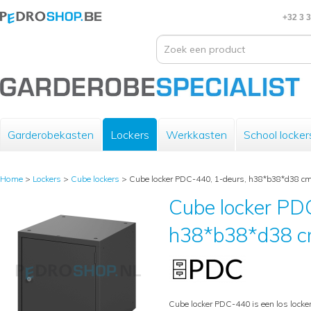
+32 3 
Garderobekasten
Lockers
Werkkasten
School locker
Home
>
Lockers
>
Cube lockers
>
Cube locker PDC-440, 1-deurs, h38*b38*d38 cm,
Cube locker PD
h38*b38*d38 cm
Cube locker PDC-440 is een los lock