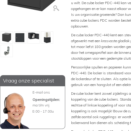
u wilt. De cube locker PDC-440 kan 
opgehangen en er kan naast elkaar w
Is uw organisatie groeiende? Dan kun
extra cube lockers PDC worden besteld
opbouwen.
De cube locker PDC-440 kent een stevi
afgewerkt met een krasvaste gladlak 
tot maar liefst 180 graden worden geo
door het omegaprofiel aan de binnenzi
stootdoppen voor een gedempte sluit
Persoonlijke spullen en papieren kunn
PDC-440. De locker is standaard voorzi
de lockerdeur af te sluiten. Als optie 
Vraag onze specialist
gebruik van een hangslot of een elekt
E-mail ons
De cube locker kent zowel zijdelings 
koppeling van de cube lockers. Stand
Openingstijden:
ma t/m vrij
rechtse of linkse koppeling of voor s
koppeling is ook mogelijk! Bouw de cu
8.00 - 17.00u
zelfde aantal ook ruggelings: er wor
lockerwand kan dienen als scheiding