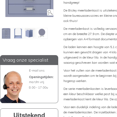
handgreep!
De Bisley meerladenkast is uitsteke
kleine bureauaccessoires en kleine on
ook thuis!
De meerladenkast is volledig vervaard
cm en de breedte 27,9 cm. De diepte v
opbergen van A4 formaat documentat
De laden kennen een hoogte van 5,1 c
kunnen een gewicht dragen van 4 kilo
uitgevoerd in de kleur lila. In de hand
Vraag onze specialist
waarop geschreven kan worden wat er
E-mail ons
Voor het vullen van de meerladenkas
wordt aangeraden om te beginnen bij 
Openingstijden:
hogerop werken.
ma t/m vrij
8.00 - 17.00u
De serie meerladenkasten is leverbaar i
een kleur beschikbaar welke past bij u
meerladenkast kent de kleur lila. De c
Voor een duidelijk indeling van de lad
de meerladenkasten. De inzetbakken zi
Uitstekend