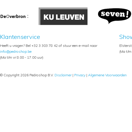
Klantenservice
Sho
Heeft u vragen? Bel +32 3 303 78 42 of stuur een e-mail naar
Elsters
info@pedroshop.be
(Ma t/m 
(Ma t/m vr 8.00 - 17.00 uur)
© Copyright 2026 Pedroshop B.V.
Disclaimer
|
Privacy
|
Algemene Voorwaarden