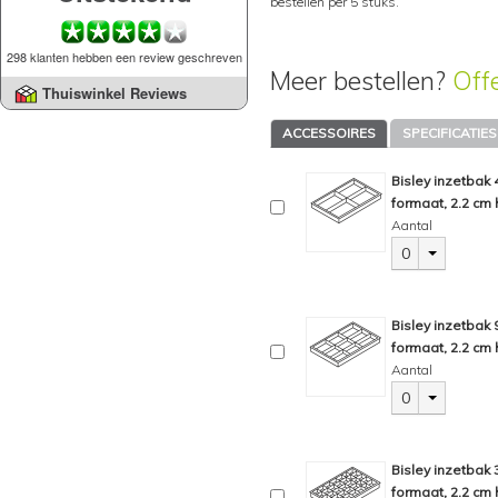
bestellen per 5 stuks.
298 klanten hebben een review geschreven
Meer bestellen?
Off
Thuiswinkel Reviews
ACCESSOIRES
SPECIFICATIES
Bisley inzetbak
formaat, 2.2 cm 
Aantal
0
Bisley inzetbak
formaat, 2.2 cm 
Aantal
0
Bisley inzetbak
formaat, 2.2 cm 