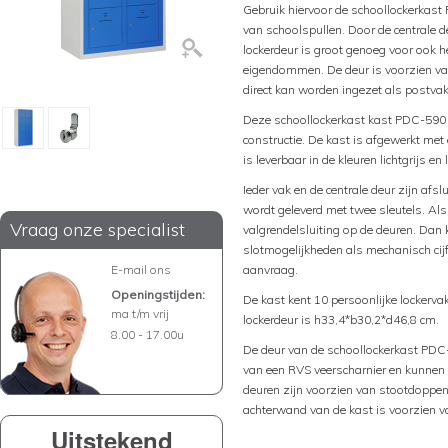
Gebruik hiervoor de schoollockerkast
van schoolspullen. Door de centrale d
lockerdeur is groot genoeg voor ook 
eigendommen. De deur is voorzien va
direct kan worden ingezet als postva
Deze schoollockerkast kast PDC-590 i
constructie. De kast is afgewerkt met
is leverbaar in de kleuren lichtgrijs e
Ieder vak en de centrale deur zijn afslu
wordt geleverd met twee sleutels. Als
Vraag onze specialist
valgrendelsluiting op de deuren. Dan
slotmogelijkheden als mechanisch cijf
E-mail ons
aanvraag.
Openingstijden:
De kast kent 10 persoonlijke lockerv
ma t/m vrij
lockerdeur is h33,4*b30,2*d46,8 cm.
8.00 - 17.00u
De deur van de schoollockerkast PDC-
van een RVS veerscharnier en kunnen
deuren zijn voorzien van stootdoppen
achterwand van de kast is voorzien van
Uitstekend