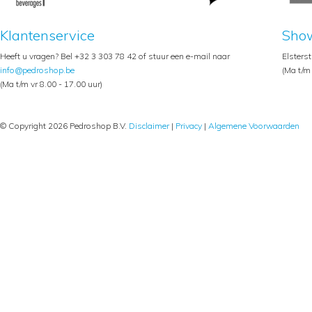
Klantenservice
Sho
Heeft u vragen? Bel +32 3 303 78 42 of stuur een e-mail naar
Elsters
info@pedroshop.be
(Ma t/m 
(Ma t/m vr 8.00 - 17.00 uur)
© Copyright 2026 Pedroshop B.V.
Disclaimer
|
Privacy
|
Algemene Voorwaarden