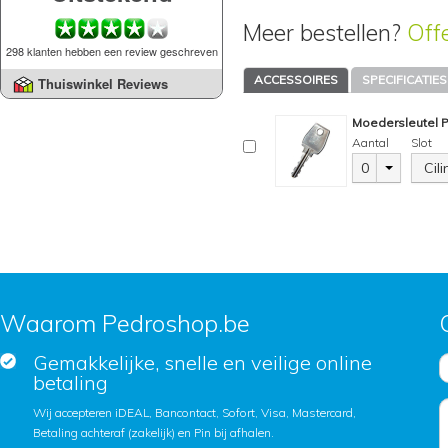
Meer bestellen?
Off
298 klanten hebben een review geschreven
ACCESSOIRES
SPECIFICATIES
Thuiswinkel Reviews
Moedersleutel 
Aantal
Slot
0
Cil
Waarom Pedroshop.be
Gemakkelijke, snelle en veilige online
betaling
Wij accepteren iDEAL, Bancontact, Sofort, Visa, Mastercard,
Betaling achteraf (zakelijk) en Pin bij afhalen.