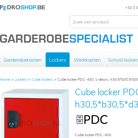
+32 3 
Garderobekasten
Lockers
Werkkasten
School locker
Home
>
Lockers
>
Cube lockers
>
Cube locker PDC-430, 1-deurs, h30,5*b30,5*d30
Cube locker PD
h30,5*b30,5*d3
Cube locker PDC-430.