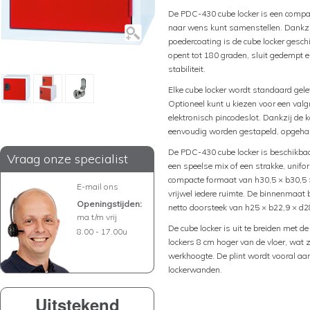
De PDC-430 cube locker is een compact
naar wens kunt samenstellen. Dankzij
poedercoating is de cube locker geschi
opent tot 180 graden, sluit gedempt e
stabiliteit.
Elke cube locker wordt standaard gelev
Optioneel kunt u kiezen voor een valgr
elektronisch pincodeslot. Dankzij de k
eenvoudig worden gestapeld, opgehan
De PDC-430 cube locker is beschikbaa
Vraag onze specialist
een speelse mix of een strakke, unif
compacte formaat van h30,5 × b30,5 ×
E-mail ons
vrijwel iedere ruimte. De binnenmaat
Openingstijden:
netto doorsteek van h25 × b22,9 × d2
ma t/m vrij
De cube locker is uit te breiden met d
8.00 - 17.00u
lockers 8 cm hoger van de vloer, wat 
werkhoogte. De plint wordt vooral aa
lockerwanden.
Uitstekend