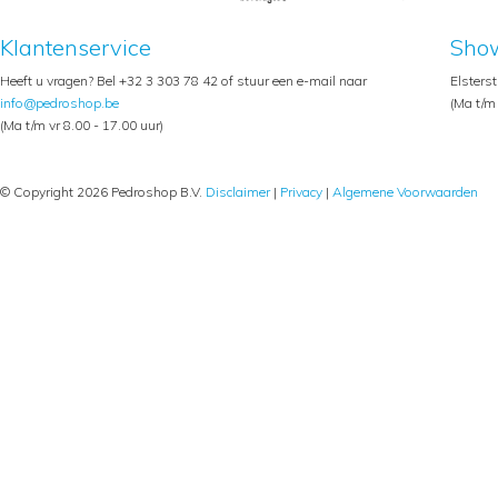
Klantenservice
Sho
Heeft u vragen? Bel +32 3 303 78 42 of stuur een e-mail naar
Elsters
info@pedroshop.be
(Ma t/m 
(Ma t/m vr 8.00 - 17.00 uur)
© Copyright 2026 Pedroshop B.V.
Disclaimer
|
Privacy
|
Algemene Voorwaarden