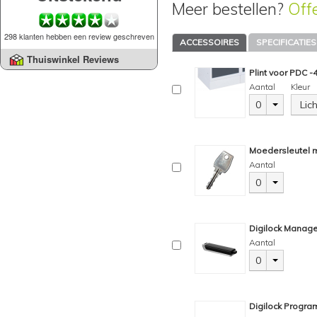
Meer bestellen?
Off
298 klanten hebben een review geschreven
ACCESSOIRES
SPECIFICATIES
Thuiswinkel Reviews
Plint voor PDC -4
Aantal
Kleur
0
Lic
Moedersleutel m
Aantal
0
Digilock Manage
Aantal
0
Digilock Progra