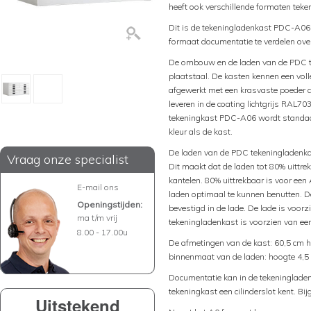
heeft ook verschillende formaten teke
Dit is de tekeningladenkast PDC-A06.
formaat documentatie te verdelen over
De ombouw en de laden van de PDC t
plaatstaal. De kasten kennen een volle
afgewerkt met een krasvaste poeder c
leveren in de coating lichtgrijs RAL
tekeningkast PDC-A06 wordt standaa
kleur als de kast.
De laden van de PDC tekeningladenkas
Vraag onze specialist
Dit maakt dat de laden tot 80% uittre
kantelen. 80% uittrekbaar is voor een
E-mail ons
laden optimaal te kunnen benutten. D
Openingstijden:
bevestigd in de lade. De lade is voor
ma t/m vrij
tekeningladenkast is voorzien van een
8.00 - 17.00u
De afmetingen van de kast: 60,5 cm h
binnenmaat van de laden: hoogte 4,5 
Documentatie kan in de tekeninglade
tekeningkast een cilinderslot kent. Bi
Uitstekend