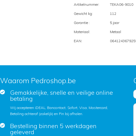
Artikelnummer:
TEKA06-9010
Gewicht kg:
112
Garantie :
5 jaar
Materiaal:
Metaal
EAN:
064124367925
Waarom Pedroshop.be
Gemakkelijke, snelle en veilige online
betaling
Wij accepteren iDEAL, Bancontact, Sofort, Visa, Mastercard,
Betaling achteraf (zakelijk) en Pin bij afhalen.
Bestelling binnen 5 werkdagen
geleverd