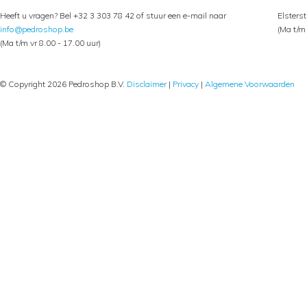
Heeft u vragen? Bel +32 3 303 78 42 of stuur een e-mail naar
Elsters
info@pedroshop.be
(Ma t/m 
(Ma t/m vr 8.00 - 17.00 uur)
© Copyright 2026 Pedroshop B.V.
Disclaimer
|
Privacy
|
Algemene Voorwaarden