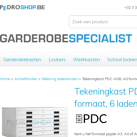
+32 3 
Garderobekasten
Lockers
Werkkasten
School locker
Home
>
Archiefkasten
>
Tekening ladenkasten
>
Tekeningkast PDC-A06, A0 formaa
Tekeningkast 
formaat, 6 laden
Kent u het formaat papier A3, A0 of 