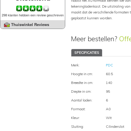
Naast het A0 formaat kennen we van
tekeningladenkast. De uitstraling van
maakt dat de verschillende formaten 
298 klanten hebben een review geschreven
geplaatst kunnen worden.
Thuiswinkel Reviews
Meer bestellen?
Off
SPECIFICATIES
Merk:
PDC
Hoogte in cm:
60.5
Breedte in cm:
140
Diepte in cm:
95
Aantal laden:
6
Formaat:
A0
Kleur:
Wit
Sluiting:
Cilinderslot