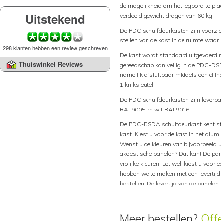
de mogelijkheid om het legbord te p
Uitstekend
verdeeld gewicht dragen van 60 kg.
De PDC schuifdeurkasten zijn voorzie
stellen van de kast in de ruimte waar
298 klanten hebben een review geschreven
De kast wordt standaard uitgevoerd me
Thuiswinkel Reviews
gereedschap kan veilig in de PDC-D
namelijk afsluitbaar middels een cili
1 kniksleutel.
De PDC schuifdeurkasten zijn leverb
RAL9005 en wit RAL9016.
De PDC-DSDA schuifdeurkast kent sta
kast. Kiest u voor de kast in het alum
Wenst u de kleuren van bijvoorbeeld u
akoestische panelen? Dat kan! De pane
vrolijke kleuren. Let wel; kiest u voo
hebben we te maken met een levertijd
bestellen. De levertijd van de panele
Meer bestellen?
Off