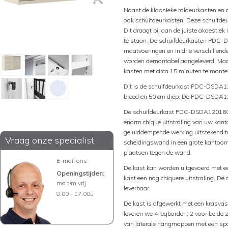
Naast de klassieke roldeurkasten en
ook schuifdeurkasten! Deze schuifde
Dit draagt bij aan de juiste akoesti
te staan. De schuifdeurkasten PDC-DS
maatvoeringen en in drie verschille
worden demontabel aangeleverd. Maar
kasten met circa 15 minuten te monte
Dit is de schuifdeurkast PDC-DSDA1
breed en 50 cm diep. De PDC-DSDA12
De schuifdeurkast PDC-DSDA120160 ke
enorm chique uitstraling van uw kant
geluiddempende werking uitstekend t
Vraag onze specialist
scheidingswand in een grote kantoorru
plaatsen tegen de wand.
E-mail ons
De kast kan worden uitgevoerd met
Openingstijden:
kast een nog chiquere uitstraling. De
ma t/m vrij
leverbaar.
8.00 - 17.00u
De kast is afgewerkt met een krasvas
leveren we 4 legborden, 2 voor beide 
van laterale hangmappen met een spo