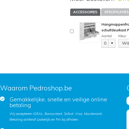
ACCESSOIRES
SPECIFICATIES
Hangmappenfram
schuifdeurkast
Aantal
Kleur
0
Wit
Waarom Pedroshop.be
Gemakkelijke, snelle en veilige online
betaling
Wij accepteren iDEAL, Bancontact, Sofort, Visa, Mastercard,
Betaling achteraf (zakelijk) en Pin bij afhalen.