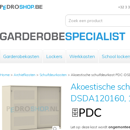
+32 3 
Garderobekasten
Lockers
Werkkasten
School locker
Home
>
Archiefkasten
>
Schuifdeurkasten
>
Akoestische schuifdeurkast PDC-DS
Akoestische sc
DSDA120160, 1
Let op: deze kast wordt
ongemontee