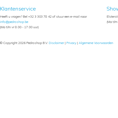
Klantenservice
Sho
Heeft u vragen? Bel +32 3 303 78 42 of stuur een e-mail naar
Elsters
info@pedroshop.be
(Ma t/m 
(Ma t/m vr 8.00 - 17.00 uur)
© Copyright 2026 Pedroshop B.V.
Disclaimer
|
Privacy
|
Algemene Voorwaarden