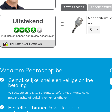
ACCESSOIRES
SPECIFICATIES
Moedersleutel c
Uitstekend
Aantal
0
298 klanten hebben een review geschreven
Thuiswinkel Reviews
Waarom Pedroshop.be
Gemakkelijke, snelle en veilige online
betaling
Wij accepteren iDEAL, Bancontact, Sofort, Visa, Mastercard,
Betaling achteraf (zakelijk) en Pin bij afhalen.
Bestelling binnen 5 werkdagen