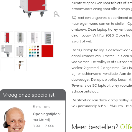
ruimte te gebruiken voor tablets of s
stroomvoorziening voor alle laptops (
SQ kent een uitgebreid assortiment aan
naar eigen wens samen te stellen. Opt
ombouw. Deze laptop trolley kent voo
de ombouw: Wit Ral 9010. Op de trol
zwart of wit.
De SQ laptop trolley is geschikt voor 
aansluitsnoer van 3 meter. Er is een
voorkomen. De trolley is afsluitbaar m
wielen: 2 geremd, 2 ongeremd. Ook is 
zij- en achterwand: ventilatie. Aan de 
duwbeugel. De laptop trolley beschikt 
Tevens is de SQ laptop trolley voorz
schade ontstaat.
Vraag onze specialist
De afmeting van deze laptop trolley 
vak (maximaal): h8*b33*d42 cm. Belas
E-mail ons
Openingstijden:
ma t/m vrij
Meer bestellen?
Off
8.00 - 17.00u