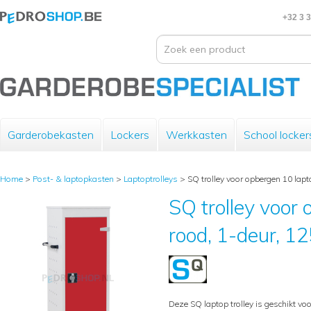
+32 3 
Garderobekasten
Lockers
Werkkasten
School locker
Home
>
Post- & laptopkasten
>
Laptoptrolleys
>
SQ trolley voor opbergen 10 lap
SQ trolley voor 
rood, 1-deur, 
Deze SQ laptop trolley is geschikt vo