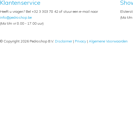
Klantenservice
Sho
Heeft u vragen? Bel +32 3 303 78 42 of stuur een e-mail naar
Elsters
info@pedroshop.be
(Ma t/m 
(Ma t/m vr 8.00 - 17.00 uur)
© Copyright 2026 Pedroshop B.V.
Disclaimer
|
Privacy
|
Algemene Voorwaarden