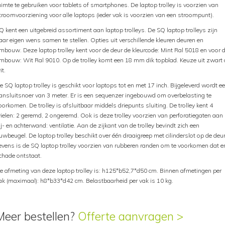
uimte te gebruiken voor tablets of smartphones. De laptop trolley is voorzien van
troomvoorziening voor alle laptops (ieder vak is voorzien van een stroompunt).
Q kent een uitgebreid assortiment aan laptop trolleys. De SQ laptop trolleys zijn
aar eigen wens samen te stellen. Opties uit verschillende kleuren deuren en
mbouw. Deze laptop trolley kent voor de deur de kleurcode: Mint Ral 5018 en voor 
mbouw: Wit Ral 9010. Op de trolley komt een 18 mm dik topblad. Keuze uit zwart 
it.
e SQ laptop trolley is geschikt voor laptops tot en met 17 inch. Bijgeleverd wordt e
ansluitsnoer van 3 meter. Er is een sequenzer ingebouwd om overbelasting te
oorkomen. De trolley is afsluitbaar middels driepunts sluiting. De trolley kent 4
ielen: 2 geremd, 2 ongeremd. Ook is deze trolley voorzien van perforatiegaten aan
ij- en achterwand: ventilatie. Aan de zijkant van de trolley bevindt zich een
uwbeugel. De laptop trolley beschikt over één draaigreep met cilinderslot op de deur
evens is de SQ laptop trolley voorzien van rubberen randen om te voorkomen dat e
chade ontstaat.
e afmeting van deze laptop trolley is: h125*b52,7*d50 cm. Binnen afmetingen per
ak (maximaal): h8*b33*d42 cm. Belastbaarheid per vak is 10 kg.
Meer bestellen?
Offerte aanvragen >