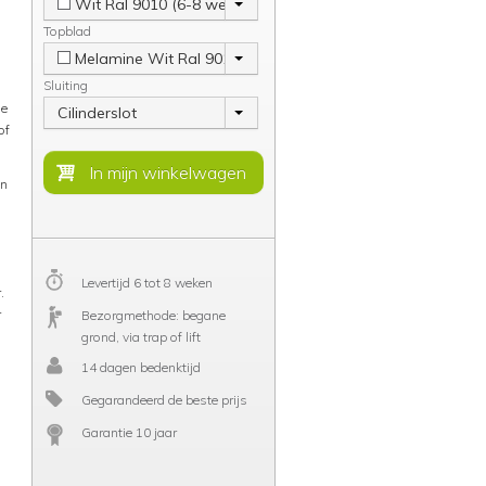
Wit Ral 9010 (6-8 weken)
Topblad
Melamine Wit Ral 9010
Sluiting
de
Cilinderslot
of
en
Levertijd 6 tot 8 weken
.
r
Bezorgmethode: begane
grond, via trap of lift
14 dagen bedenktijd
Gegarandeerd de beste prijs
Garantie 10 jaar