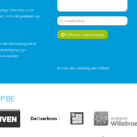
rkdag)? Dan kan u uw
ten, mits de goederen op
Offerte aanvragen
 het herroepingsrecht
lbevestiging zijn
oorwaarden
.
Binnen één werkdag een offerte
P.BE