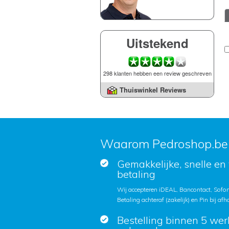
Uitstekend
298 klanten hebben een review geschreven
Thuiswinkel Reviews
Waarom Pedroshop.be
Gemakkelijke, snelle en 
betaling
Wij accepteren iDEAL, Bancontact, Sofort
Betaling achteraf (zakelijk) en Pin bij afh
Bestelling binnen 5 we