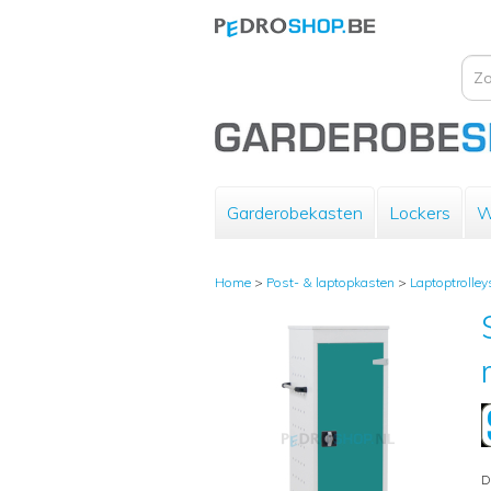
Garderobekasten
Lockers
W
Home
>
Post- & laptopkasten
>
Laptoptrolley
D