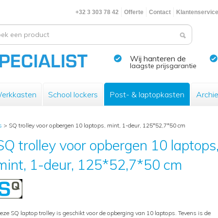
+32 3 303 78 42
Offerte
Contact
Klantenservic
Wij hanteren de
laagste prijsgarantie
erkkasten
School lockers
Post- & laptopkasten
Archi
s
>
SQ trolley voor opbergen 10 laptops, mint, 1-deur, 125*52,7*50 cm
SQ trolley voor opbergen 10 laptops
mint, 1-deur, 125*52,7*50 cm
eze SQ laptop trolley is geschikt voor de opberging van 10 laptops. Tevens is de