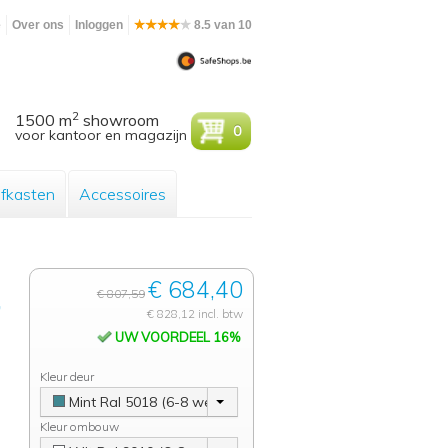
e
Over ons
Inloggen
8.5 van 10
2
1500 m
showroom
0
voor kantoor en magazijn
efkasten
Accessoires
€ 684,40
,
€ 807,59
€ 828,12 incl. btw
UW VOORDEEL 16%
Kleur deur
Mint Ral 5018 (6-8 weken)
Kleur ombouw