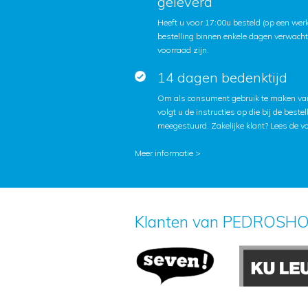
geleverd
Heeft u voor 17:00u besteld (op een we
bestelling binnen enkele dagen verwach
voorraad zijn.
14 dagen bedenktijd
Om als consument gebruik te maken van
volgt u de instructies op die bij de beste
meegestuurd. Zakelijke klant?
Lees de v
Meer informatie >
Klanten van PEDROSHO