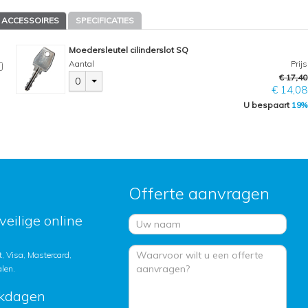
ACCESSOIRES
SPECIFICATIES
Moedersleutel cilinderslot SQ
Aantal
Prijs
€ 17,40
0
€ 14,08
U bespaart
19%
Offerte aanvragen
veilige online
, Visa, Mastercard,
alen.
rkdagen