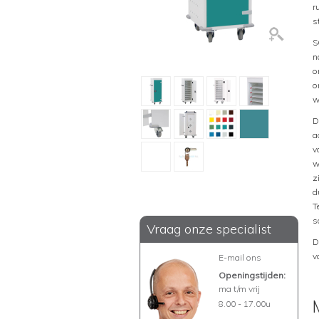
r
s
S
n
o
o
w
D
a
v
w
z
d
T
s
Vraag onze specialist
D
v
E-mail ons
Openingstijden:
ma t/m vrij
8.00 - 17.00u