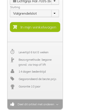
Lichtgrijs Ral 7035 (6-8 weken)
Sluiting
Valgrendelslot
Levertijd 6 tot 8 weken
Bezorgmethode: begane
grond, via trap of lift
14 dagen bedenktijd
Gegarandeerd de beste prijs
Garantie 10 jaar
Deel dit artikel met anderen