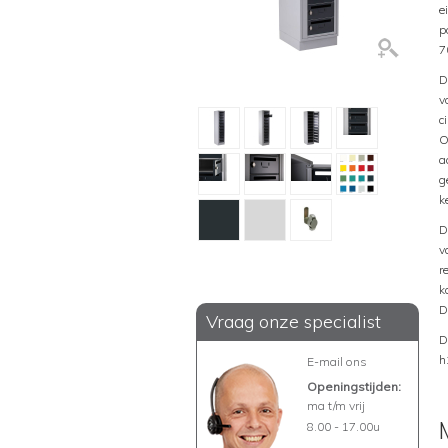
e
p
7
D
v
c
O
a
g
k
D
v
r
k
D
Vraag onze specialist
D
h
E-mail ons
Openingstijden:
ma t/m vrij
8.00 - 17.00u