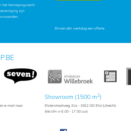
 het herroepingsrecht
lbevestiging zijn
oorwaarden
.
Binnen één werkdag een offerte
P.BE
2
Showroom (1500 m
)
een e-mail naar
Elsterstraatweg 31a - 3922 GD Elst (Utrecht)
(Ma t/m vr 8.00 - 17.00 uur)