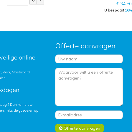
0
€ 34,50
U bespaart
16%
Offerte aanvragen
veilige online
, Visa, Mastercard,
alen.
rkdagen
rkdag)? Dan kan u uw
ten, mits de goederen op
Offerte aanvragen