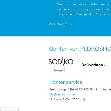
Om als consument gebruik te maken van
volgt u de instructies op die bij de beste
meegestuurd. Zakelijke klant?
Lees de v
Meer informatie >
Klanten van PEDROSHO
Klantenservice
Heeft u vragen? Bel +32 3 303 78 42 of stuur 
info@pedroshop.be
(Ma t/m vr 8.00 - 17.00 uur)