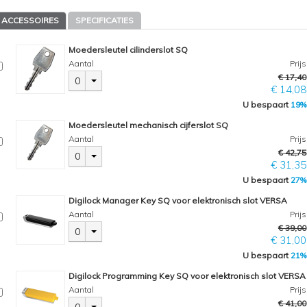
ACCESSOIRES
SPECIFICATIES
Moedersleutel cilinderslot SQ
Aantal
Prijs
€ 17,40
0
€ 14,08
U bespaart
19%
Moedersleutel mechanisch cijferslot SQ
Aantal
Prijs
€ 42,75
0
€ 31,35
U bespaart
27%
Digilock Manager Key SQ voor elektronisch slot VERSA
Aantal
Prijs
€ 39,00
0
€ 31,00
U bespaart
21%
Digilock Programming Key SQ voor elektronisch slot VERSA
Aantal
Prijs
€ 41,00