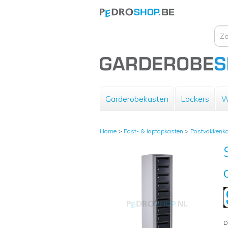
Garderobekasten
Lockers
W
Home
>
Post- & laptopkasten
>
Postvakkenk
D