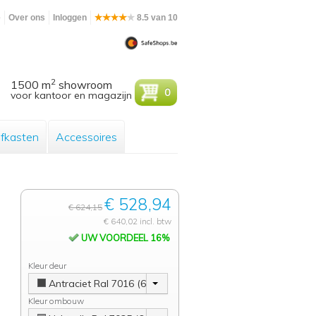
e
Over ons
Inloggen
8.5 van 10
2
1500 m
showroom
0
voor kantoor en magazijn
efkasten
Accessoires
€ 528,94
€ 624,15
€ 640,02 incl. btw
UW VOORDEEL 16%
Kleur deur
Antraciet Ral 7016 (6-8 weken)
Kleur ombouw