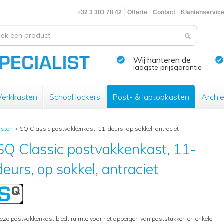
+32 3 303 78 42
Offerte
Contact
Klantenservic
Wij hanteren de
laagste prijsgarantie
erkkasten
School lockers
Post- & laptopkasten
Archi
asten
>
SQ Classic postvakkenkast, 11-deurs, op sokkel, antraciet
SQ Classic postvakkenkast, 11-
deurs, op sokkel, antraciet
eze postvakkenkast biedt ruimte voor het opbergen van poststukken en enkele