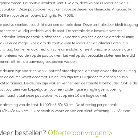
igendommen. De postvakkenkast kent 1 kolom, deze kolom is voorzien van 11
ostvakken. Deze postvakkenkast kent voor de deuren de kleurcode: Antraciet Ral
016 en voor de ombouw: Lichtgrijs Ral 7035.
e postvakkenkast beschikt over een centrale deur. Deze centrale deur biedt toegang
oor het eenvoudig verdelen van de post. De centrale deur beschikt over een
ilinderslot. Ieder postvak is afzonderlijk voorzien van een eigen valgrendelsluiting.
ok is er de mogelijkheid om de postvakken te voorzien van cilindersloten. Op
anvraag kunnen er ook mechanische cijfersloten of elektronische pincode sloten
emonteerd worden op de postvakken. Let wel op dat bepaalde sloten een levertijd
ennen, dit kan op aanvraag besproken worden.
e deuren zijn voorzien van kunststof stootdoppen, dit zorgt ervoor dat de sluiting
an de deuren wordt gedempt. De deuren zijn tot 110 graden te openen en zijn
echtsdraaiend. De deuren zijn vlak en kennen een gestanste labelhouder. Ook is de
ast voorzien van koppelgaten voor een zijdelingse en ruglingse koppeling.
aarnaast staat deze postvakkenkast op een 10 cm hoge sokkel.
e afmeting van de kast: h190*b43,5*d50 cm. De afmeting per postvak:
14*b26*d46,5 cm. Elk postvak is voorzien van een sleuf, afmeting: 22,5*2,5cm.
Meer bestellen?
Offerte aanvragen >