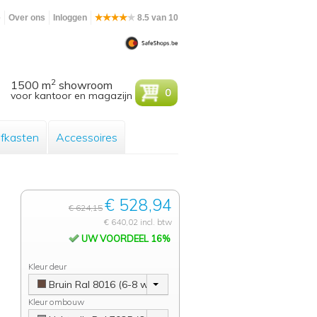
e
Over ons
Inloggen
8.5 van 10
2
1500 m
showroom
0
voor kantoor en magazijn
efkasten
Accessoires
€ 528,94
€ 624,15
€ 640,02 incl. btw
UW VOORDEEL 16%
Kleur deur
Bruin Ral 8016 (6-8 weken)
Kleur ombouw