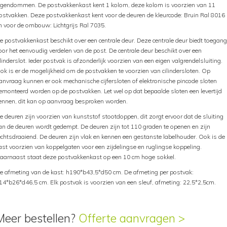
igendommen. De postvakkenkast kent 1 kolom, deze kolom is voorzien van 11
ostvakken. Deze postvakkenkast kent voor de deuren de kleurcode: Bruin Ral 8016
n voor de ombouw: Lichtgrijs Ral 7035.
e postvakkenkast beschikt over een centrale deur. Deze centrale deur biedt toegang
oor het eenvoudig verdelen van de post. De centrale deur beschikt over een
ilinderslot. Ieder postvak is afzonderlijk voorzien van een eigen valgrendelsluiting.
ok is er de mogelijkheid om de postvakken te voorzien van cilindersloten. Op
anvraag kunnen er ook mechanische cijfersloten of elektronische pincode sloten
emonteerd worden op de postvakken. Let wel op dat bepaalde sloten een levertijd
ennen, dit kan op aanvraag besproken worden.
e deuren zijn voorzien van kunststof stootdoppen, dit zorgt ervoor dat de sluiting
an de deuren wordt gedempt. De deuren zijn tot 110 graden te openen en zijn
echtsdraaiend. De deuren zijn vlak en kennen een gestanste labelhouder. Ook is de
ast voorzien van koppelgaten voor een zijdelingse en ruglingse koppeling.
aarnaast staat deze postvakkenkast op een 10 cm hoge sokkel.
e afmeting van de kast: h190*b43,5*d50 cm. De afmeting per postvak:
14*b26*d46,5 cm. Elk postvak is voorzien van een sleuf, afmeting: 22,5*2,5cm.
Meer bestellen?
Offerte aanvragen >