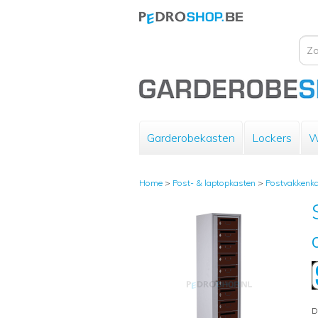
Garderobekasten
Lockers
W
Home
>
Post- & laptopkasten
>
Postvakkenk
D