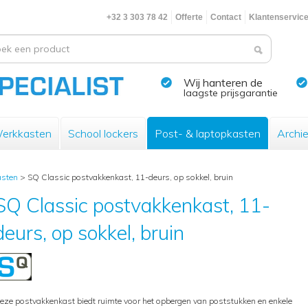
+32 3 303 78 42
Offerte
Contact
Klantenservic
Wij hanteren de
laagste prijsgarantie
erkkasten
School lockers
Post- & laptopkasten
Archi
asten
>
SQ Classic postvakkenkast, 11-deurs, op sokkel, bruin
SQ Classic postvakkenkast, 11-
deurs, op sokkel, bruin
eze postvakkenkast biedt ruimte voor het opbergen van poststukken en enkele