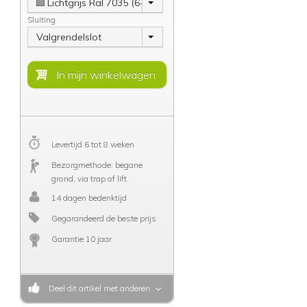
Lichtgrijs Ral 7035 (6-8 weken)
Sluiting
Valgrendelslot
Levertijd 6 tot 8 weken
Bezorgmethode: begane
grond, via trap of lift
14 dagen bedenktijd
Gegarandeerd de beste prijs
Garantie 10 jaar
Deel dit artikel met anderen