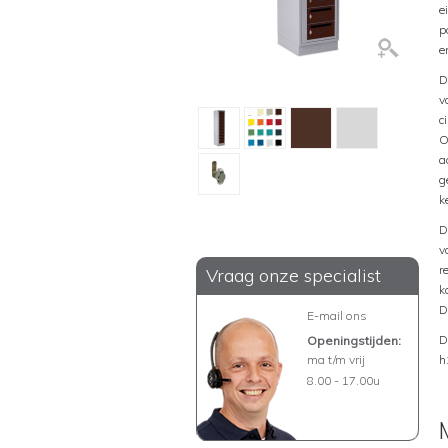
e
p
e
D
v
c
O
a
g
k
D
v
r
Vraag onze specialist
k
D
E-mail ons
D
Openingstijden:
ma t/m vrij
h
8.00 - 17.00u