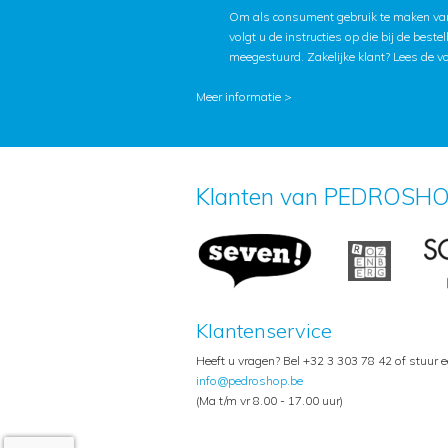
Om als consument gebruik te maken van
volgt u de instructies op die bij de beste
meegestuurd. Zakelijke klant?
Lees de v
Meer informatie >
Klanten van PEDROSHO
Klantenservice
Heeft u vragen? Bel +32 3 303 78 42 of stuur 
info@pedroshop.be
(Ma t/m vr 8.00 - 17.00 uur)