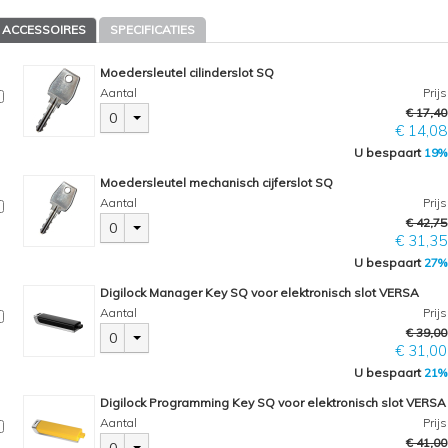
ACCESSOIRES
SPECIFICATIES
Moedersleutel cilinderslot SQ
Aantal
Prijs
€ 17,40
0
€ 14,08
U bespaart
19%
Moedersleutel mechanisch cijferslot SQ
Aantal
Prijs
€ 42,75
0
€ 31,35
U bespaart
27%
Digilock Manager Key SQ voor elektronisch slot VERSA
Aantal
Prijs
€ 39,00
0
€ 31,00
U bespaart
21%
Digilock Programming Key SQ voor elektronisch slot VERSA
Aantal
Prijs
€ 41,00