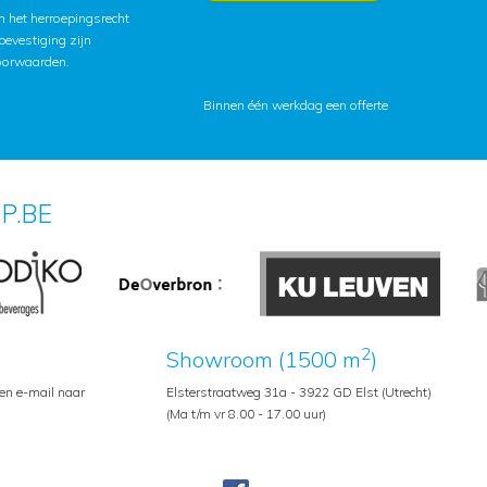
 het herroepingsrecht
lbevestiging zijn
oorwaarden
.
Binnen één werkdag een offerte
P.BE
2
Showroom (1500 m
)
een e-mail naar
Elsterstraatweg 31a - 3922 GD Elst (Utrecht)
(Ma t/m vr 8.00 - 17.00 uur)