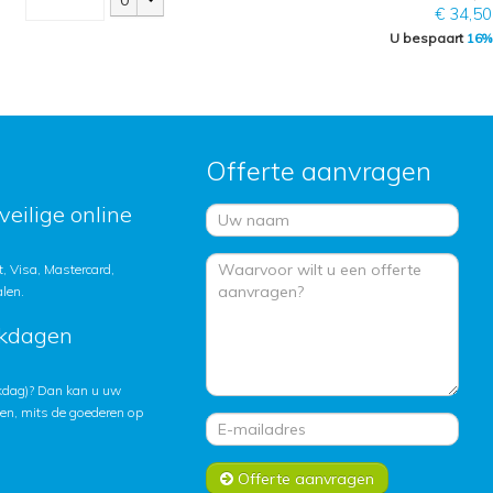
0
€ 34,50
U bespaart
16%
Offerte aanvragen
veilige online
, Visa, Mastercard,
alen.
rkdagen
rkdag)? Dan kan u uw
ten, mits de goederen op
Offerte aanvragen