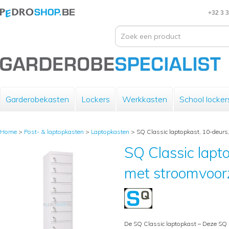
+32 3 
Garderobekasten
Lockers
Werkkasten
School locker
Home
>
Post- & laptopkasten
>
Laptopkasten
>
SQ Classic laptopkast, 10-deurs
SQ Classic lapt
met stroomvoorz
De SQ Classic laptopkast – Deze SQ 