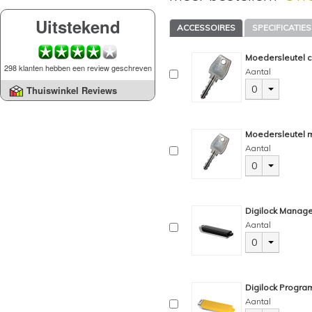
Uitstekend
ACCESSOIRES
SPECIFICATIES
Moedersleutel c
298 klanten hebben een review geschreven
Aantal
0
Thuiswinkel Reviews
Moedersleutel m
Aantal
0
Digilock Manage
Aantal
0
Digilock Progra
Aantal