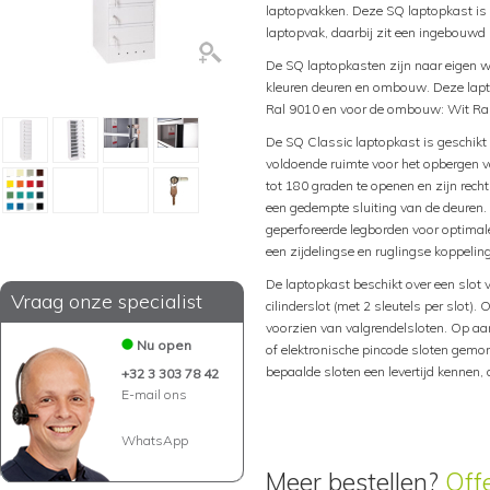
laptopvakken. Deze SQ laptopkast is 
laptopvak, daarbij zit een ingebou
De SQ laptopkasten zijn naar eigen we
kleuren deuren en ombouw. Deze lapto
Ral 9010 en voor de ombouw: Wit Ra
De SQ Classic laptopkast is geschikt 
voldoende ruimte voor het opbergen 
tot 180 graden te openen en zijn rec
een gedempte sluiting van de deuren.
geperforeerde legborden voor optimale
een zijdelingse en ruglingse koppeling
De laptopkast beschikt over een slot 
Vraag onze specialist
cilinderslot (met 2 sleutels per slot).
voorzien van valgrendelsloten. Op aa
Nu open
of elektronische pincode sloten gemo
bepaalde sloten een levertijd kennen
+32 3 303 78 42
E-mail ons
WhatsApp
Meer bestellen?
Off