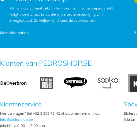
Om als consument gebruik te maken van het herroepingsrecht
volgt u de instructies op die bij de bestelbevestiging zijn
meegestuurd. Zakelijke klant?
Lees de voorwaarden
.
Meer informatie >
B
Klanten van PEDROSHOP.BE
Klantenservice
Sho
Heeft u vragen? Bel +32 3 303 78 42 of stuur een e-mail naar
Elsters
info@pedroshop.be
(Ma t/m 
(Ma t/m vr 8.00 - 17.00 uur)