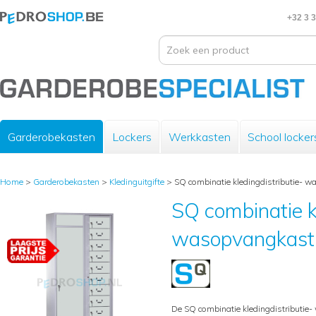
+32 3 
Garderobekasten
Lockers
Werkkasten
School locker
Home
>
Garderobekasten
>
Kledinguitgifte
>
SQ combinatie kledingdistributie- wa
SQ combinatie kl
wasopvangkast, 
De SQ combinatie kledingdistributie