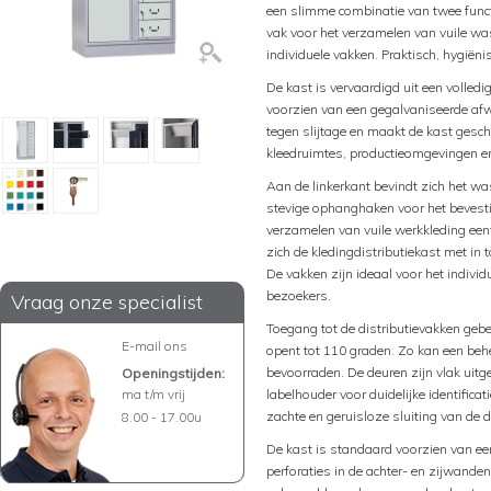
een slimme combinatie van twee funct
vak voor het verzamelen van vuile wa
individuele vakken. Praktisch, hygiën
De kast is vervaardigd uit een volledi
voorzien van een gegalvaniseerde af
tegen slijtage en maakt de kast gesch
kleedruimtes, productieomgevingen e
Aan de linkerkant bevindt zich het wa
stevige ophanghaken voor het bevest
verzamelen van vuile werkkleding een
zich de kledingdistributiekast met in 
De vakken zijn ideaal voor het indivi
bezoekers.
Vraag onze specialist
Toegang tot de distributievakken gebe
E-mail ons
opent tot 110 graden. Zo kan een beh
bevoorraden. De deuren zijn vlak uit
Openingstijden:
ma t/m vrij
labelhouder voor duidelijke identific
zachte en geruisloze sluiting van de 
8.00 - 17.00u
De kast is standaard voorzien van een 
perforaties in de achter- en zijwande