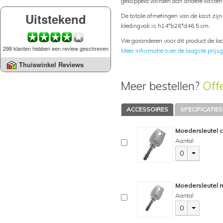
gekoppeld worden aan andere kasten.
Uitstekend
De totale afmetingen van de kast zi
kledingvak is h14*b26*d46,5 cm.
We garanderen voor dit product de laa
298 klanten hebben een review geschreven
Meer informatie over de laagste prijsg
Thuiswinkel Reviews
Meer bestellen?
Off
ACCESSOIRES
SPECIFICATIES
Moedersleutel c
Aantal
0
Moedersleutel m
Aantal
0