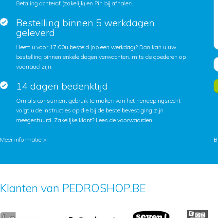
Betaling achteraf (zakelijk) en Pin bij afhalen.
Bestelling binnen 5 werkdagen
geleverd
Heeft u voor 17:00u besteld (op een werkdag)? Dan kan u uw
bestelling binnen enkele dagen verwachten, mits de goederen op
voorraad zijn.
14 dagen bedenktijd
Om als consument gebruik te maken van het herroepingsrecht
volgt u de instructies op die bij de bestelbevestiging zijn
meegestuurd. Zakelijke klant?
Lees de voorwaarden
.
Meer informatie >
B
Klanten van PEDROSHOP.BE