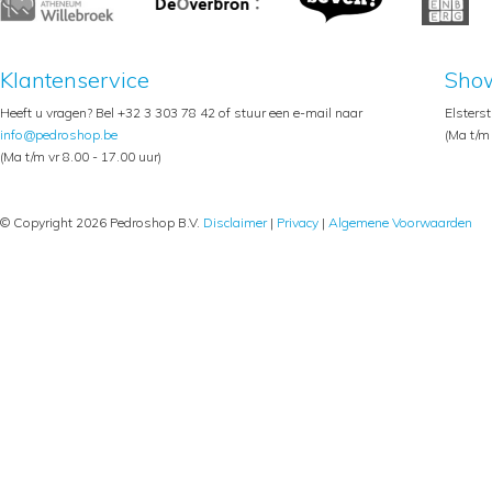
Klantenservice
Sho
Heeft u vragen? Bel +32 3 303 78 42 of stuur een e-mail naar
Elsters
info@pedroshop.be
(Ma t/m 
(Ma t/m vr 8.00 - 17.00 uur)
© Copyright 2026 Pedroshop B.V.
Disclaimer
|
Privacy
|
Algemene Voorwaarden