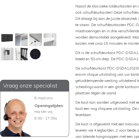
Naast de klassieke roldeurkasten en
ook schuifdeurkasten! Deze schuifde
Dit draagt bij aan de juiste akoesti
te staan. De schuifdeurkasten PDC-DS
maatvoeringen en in drie verschille
worden demontabel aangeleverd. Maar
kasten met circa 15 minuten te monte
Dit is de schuifdeurkast PDC-DSDA1
breed en 50 cm diep. De PDC-DSDA12
De schuifdeurkast PDC-DSDA120200 ke
enorm chique uitstraling van uw kant
geluiddempende werking uitstekend t
Vraag onze specialist
scheidingswand in een grote kantoorru
plaatsen tegen de wand.
E-mail ons
De kast kan worden uitgevoerd met
Openingstijden:
kast een nog chiquere uitstraling. De
ma t/m vrij
leverbaar.
8.00 - 17.00u
De kast is afgewerkt met een krasvas
leveren we 4 legborden, 2 voor beide 
van laterale hangmappen met een spo