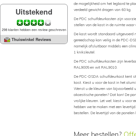
de mogelijkheid om het legbord te p
Uitstekend
verdeeld gewicht dragen van 60 kg.
De PDC schuifdeurkasten zijn voorzie
stellen van de kast in de ruimte waar
298 klanten hebben een review geschreven
De kast wordt standaard uitgevoerd me
Thuiswinkel Reviews
gereedschap kan veilig in de PDC-D
namelijk afsluitbaar middels een cili
1 kniksleutel.
De PDC schuifdeurkasten zijn leverb
RAL9005 en wit RAL9010.
De PDC-DSDA schuifdeurkast kent sta
kast. Kiest u voor de kast in het alum
Wenst u de kleuren van bijvoorbeeld u
akoestische panelen? Dat kan! De pane
vrolijke kleuren. Let wel; kiest u voo
hebben we te maken met een levertijd
bestellen. De levertijd van de panele
Meer bestellen?
Off