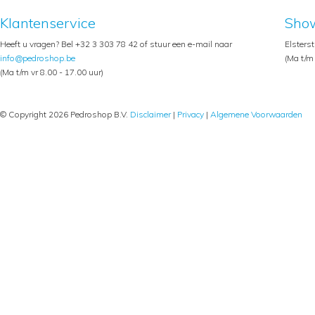
Klantenservice
Sho
Heeft u vragen? Bel +32 3 303 78 42 of stuur een e-mail naar
Elsters
info@pedroshop.be
(Ma t/m 
(Ma t/m vr 8.00 - 17.00 uur)
© Copyright 2026 Pedroshop B.V.
Disclaimer
|
Privacy
|
Algemene Voorwaarden