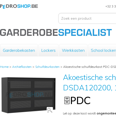
+32 3 
Garderobekasten
Lockers
Werkkasten
School locker
Home
>
Archiefkasten
>
Schuifdeurkasten
>
Akoestische schuifdeurkast PDC-DS
Akoestische sc
DSDA120200, 1
Let op: deze kast wordt
ongemontee