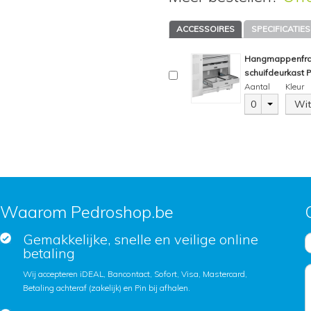
ACCESSOIRES
SPECIFICATIES
Hangmappenfram
schuifdeurkast
Aantal
Kleur
0
Wit
Waarom Pedroshop.be
Gemakkelijke, snelle en veilige online
betaling
Wij accepteren iDEAL, Bancontact, Sofort, Visa, Mastercard,
Betaling achteraf (zakelijk) en Pin bij afhalen.