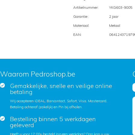
Artikelnummer:
YKG603-9005
Garantie :
2 jaar
Materiaal:
Metaal
EAN:
064124371979
Waarom Pedroshop.be
Gemakkelijke, snelle en veilige online
betaling
Wij accepteren iDEAL, Bancontact, Sofort, Visa, Mastercard,
Betaling achteraf (zakelijk) en Pin bij afhalen.
Bestelling binnen 5 werkdagen
geleverd
Heeft u voor 17:00u besteld (op een werkdag)? Dan kan u uw