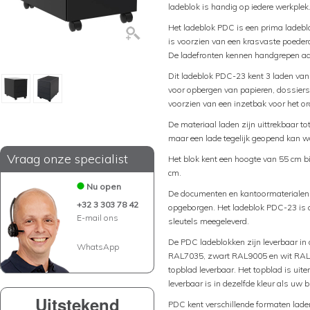
ladeblok is handig op iedere werkplek
Het ladeblok PDC is een prima ladeblo
is voorzien van een krasvaste poederc
De ladefronten kennen handgrepen aa
Dit ladeblok PDC-23 kent 3 laden van 
voor opbergen van papieren, dossiers
voorzien van een inzetbak voor het o
De materiaal laden zijn uittrekbaar t
maar een lade tegelijk geopend kan w
Vraag onze specialist
Het blok kent een hoogte van 55 cm bi
cm.
Nu open
De documenten en kantoormaterialen k
+32 3 303 78 42
opgeborgen. Het ladeblok PDC-23 is af
E-mail ons
sleutels meegeleverd.
De PDC ladeblokken zijn leverbaar in 
WhatsApp
RAL7035, zwart RAL9005 en wit RAL9
topblad leverbaar. Het topblad is uite
leverbaar is in dezelfde kleur als uw 
Uitstekend
PDC kent verschillende formaten laden