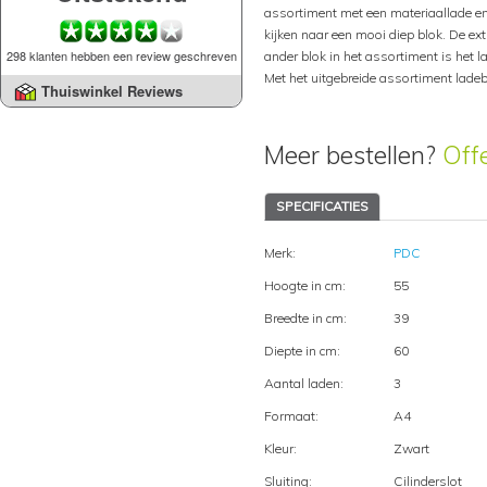
assortiment met een materiaallade 
kijken naar een mooi diep blok. De ext
298 klanten hebben een review geschreven
ander blok in het assortiment is het 
Met het uitgebreide assortiment ladeb
Thuiswinkel Reviews
Meer bestellen?
Off
SPECIFICATIES
Merk:
PDC
Hoogte in cm:
55
Breedte in cm:
39
Diepte in cm:
60
Aantal laden:
3
Formaat:
A4
Kleur:
Zwart
Sluiting:
Cilinderslot