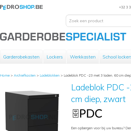
+32 3 
Garderobekasten
Lockers
Werkkasten
School locker
Home
>
Archiefkasten
>
Ladeblokken
>
Ladeblok PDC -23 met 3 laden, 60 cm diep
Ladeblok PDC -
cm diep, zwart
Een opbergen voor bij uw bureau? De