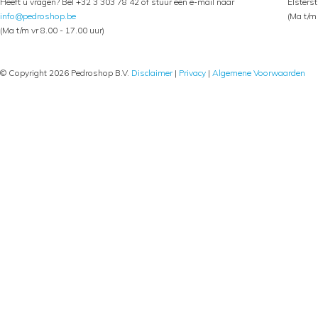
Heeft u vragen? Bel +32 3 303 78 42 of stuur een e-mail naar
Elsters
info@pedroshop.be
(Ma t/m 
(Ma t/m vr 8.00 - 17.00 uur)
© Copyright 2026 Pedroshop B.V.
Disclaimer
|
Privacy
|
Algemene Voorwaarden