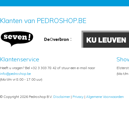
Klanten van PEDROSHOP.BE
Klantenservice
Sho
Heeft u vragen? Bel +32 3 303 78 42 of stuur een e-mail naar
Elsters
info@pedroshop.be
(Ma t/m 
(Ma t/m vr 8.00 - 17.00 uur)
© Copyright 2026 Pedroshop B.V.
Disclaimer
|
Privacy
|
Algemene Voorwaarden