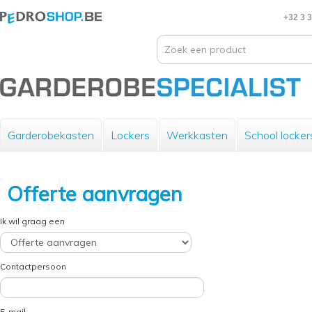
+32 3 
Garderobekasten
Lockers
Werkkasten
School locker
Offerte aanvragen
Ik wil graag een
Contactpersoon
E-mail