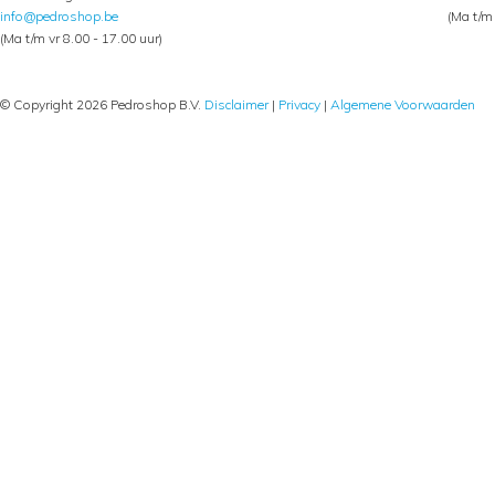
info@pedroshop.be
(Ma t/m 
(Ma t/m vr 8.00 - 17.00 uur)
© Copyright 2026 Pedroshop B.V.
Disclaimer
|
Privacy
|
Algemene Voorwaarden