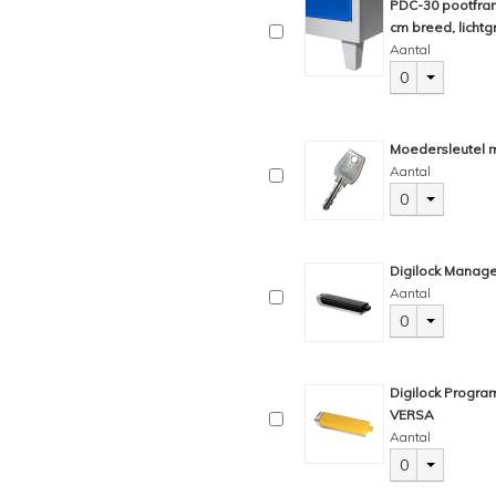
PDC-30 pootfram
cm breed, lichtgr
Aantal
0
Moedersleutel m
Aantal
0
Digilock Manage
Aantal
0
Digilock Progra
VERSA
Aantal
0