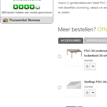
Naast Z-garderobekasten biedt PDC 
met dezelfde uitstraling, ideaal om 
298 klanten hebben een review geschreven
te stellen.
Thuiswinkel Reviews
Meer bestellen?
Off
ACCESSOIRES
SPECIFICATIES
PDC-30 onderzet
lockerkast 30 cm,
Aantal
0
Stofkap PDC-30, 
Aantal
0