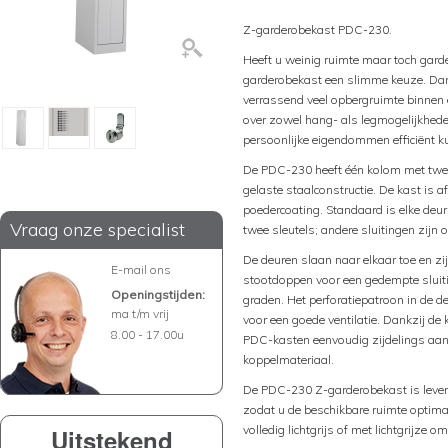
Z-garderobekast PDC-230.
Heeft u weinig ruimte maar toch gar
garderobekast een slimme keuze. Dank
verrassend veel opbergruimte binnen e
over zowel hang- als legmogelijkhede
persoonlijke eigendommen efficiënt 
De PDC-230 heeft één kolom met twee
gelaste staalconstructie. De kast is 
poedercoating. Standaard is elke deur 
Vraag onze specialist
twee sleutels; andere sluitingen zijn o
De deuren slaan naar elkaar toe en zi
E-mail ons
stootdoppen voor een gedempte sluiti
Openingstijden:
graden. Het perforatiepatroon in de 
ma t/m vrij
voor een goede ventilatie. Dankzij de
8.00 - 17.00u
PDC-kasten eenvoudig zijdelings aan
koppelmateriaal.
De PDC-230 Z-garderobekast is lever
zodat u de beschikbare ruimte optimaa
volledig lichtgrijs of met lichtgrijze
Uitstekend