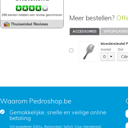
298 klanten hebben een review geschreven
Meer bestellen?
Off
Thuiswinkel Reviews
ACCESSOIRES
SPECIFICATIES
Moedersleutel 
Aantal
Slot
0
Cil
Waarom Pedroshop.be
Gemakkelijke, snelle en veilige online
betaling
Wij accepteren iDEAL, Bancontact, Sofort, Visa, Mastercard,