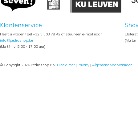
Klantenservice
Sho
Heeft u vragen? Bel +32 3 303 78 42 of stuur een e-mail naar
Elsters
info@pedroshop.be
(Ma t/m 
(Ma t/m vr 8.00 - 17.00 uur)
© Copyright 2026 Pedroshop B.V.
Disclaimer
|
Privacy
|
Algemene Voorwaarden