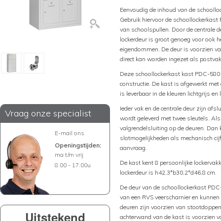
Eenvoudig de inhoud van de schoolloc
Gebruik hiervoor de schoollockerkast
van schoolspullen. Door de centrale d
lockerdeur is groot genoeg voor ook 
eigendommen. De deur is voorzien va
direct kan worden ingezet als postva
Deze schoollockerkast kast PDC-580 i
constructie. De kast is afgewerkt met
is leverbaar in de kleuren lichtgrijs e
Ieder vak en de centrale deur zijn afslu
Vraag onze specialist
wordt geleverd met twee sleutels. Als
valgrendelsluiting op de deuren. Dan
E-mail ons
slotmogelijkheden als mechanisch cijf
Openingstijden:
aanvraag.
ma t/m vrij
De kast kent 8 persoonlijke lockerva
8.00 - 17.00u
lockerdeur is h42,3*b30,2*d46,8 cm.
De deur van de schoollockerkast PDC-
van een RVS veerscharnier en kunnen
deuren zijn voorzien van stootdoppen
Uitstekend
achterwand van de kast is voorzien van