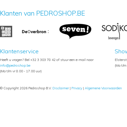
Klanten van PEDROSHOP.BE
Klantenservice
Sho
Heeft u vragen? Bel +32 3 303 78 42 of stuur een e-mail naar
Elsters
info@pedroshop.be
(Ma t/m 
(Ma t/m vr 8.00 - 17.00 uur)
© Copyright 2026 Pedroshop B.V.
Disclaimer
|
Privacy
|
Algemene Voorwaarden