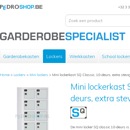
+32 3 
Garderobekasten
Lockers
Werkkasten
School locker
Home
>
Lockers
>
Mini lockers
>
Mini lockerkast SQ Classic, 10-deurs, extra stevig,
Mini lockerkast 
deurs, extra stevi
De mini locker SQ classic 10-deurs is