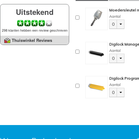
Uitstekend
Moedersleutel m
Aantal
0
298 klanten hebben een review geschreven
Thuiswinkel Reviews
Digilock Manage
Aantal
0
Digilock Progra
Aantal
0