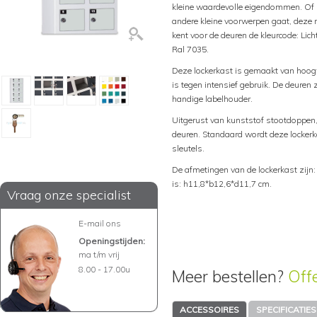
kleine waardevolle eigendommen. Of h
andere kleine voorwerpen gaat, deze mi
kent voor de deuren de kleurcode: Lic
Ral 7035.
Deze lockerkast is gemaakt van hoog
is tegen intensief gebruik. De deuren 
handige labelhouder.
Uitgerust van kunststof stootdoppen,
deuren. Standaard wordt deze lockerka
sleutels.
De afmetingen van de lockerkast zijn
is: h11,8*b12,6*d11,7 cm.
Vraag onze specialist
E-mail ons
Openingstijden:
ma t/m vrij
8.00 - 17.00u
Meer bestellen?
Off
ACCESSOIRES
SPECIFICATIES